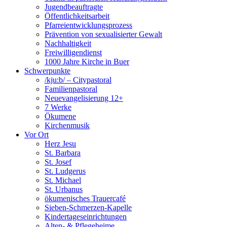
Jugendbeauftragte
Öffentlichkeitsarbeit
Pfarreientwicklungsprozess
Prävention von sexualisierter Gewalt
Nachhaltigkeit
Freiwilligendienst
1000 Jahre Kirche in Buer
Schwerpunkte
/kju:b/ – Citypastoral
Familienpastoral
Neuevangelisierung 12+
7 Werke
Ökumene
Kirchenmusik
Vor Ort
Herz Jesu
St. Barbara
St. Josef
St. Ludgerus
St. Michael
St. Urbanus
ökumenisches Trauercafé
Sieben-Schmerzen-Kapelle
Kindertageseinrichtungen
Alten- & Pflegeheime