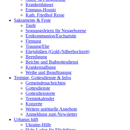
Krankenhäuser
Emmaus-Hospiz
Kath. Friedhof Resse
Sakramente & Feste
Taufe
Segnungsfeiern für Neugeborene
Erstkommunion/Eucharistie
Firmung
Trauung/Ehe
Ehejubiläen (Gold-/Silberhochzeit)
Beerdigung
Beichte und Bußgottesdienst
Krankensalbung
Weihe und Beauftragung
Termine, Gottesdienste & Infos
Gemeindenachrichten
Gottesdienste
Gottesdienstorte
Terminkalender
Konzerte
Weitere spirituelle Angebote
Anmeldung zum Newsletter
Urbanus hilft
Ukraine-Hilfe
Help-Laden für Flüchtlinge