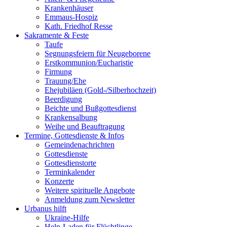
Krankenhäuser
Emmaus-Hospiz
Kath. Friedhof Resse
Sakramente & Feste
Taufe
Segnungsfeiern für Neugeborene
Erstkommunion/Eucharistie
Firmung
Trauung/Ehe
Ehejubiläen (Gold-/Silberhochzeit)
Beerdigung
Beichte und Bußgottesdienst
Krankensalbung
Weihe und Beauftragung
Termine, Gottesdienste & Infos
Gemeindenachrichten
Gottesdienste
Gottesdienstorte
Terminkalender
Konzerte
Weitere spirituelle Angebote
Anmeldung zum Newsletter
Urbanus hilft
Ukraine-Hilfe
Help-Laden für Flüchtlinge