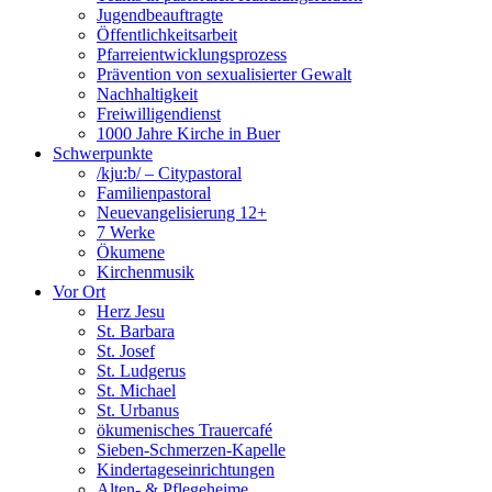
Jugendbeauftragte
Öffentlichkeitsarbeit
Pfarreientwicklungsprozess
Prävention von sexualisierter Gewalt
Nachhaltigkeit
Freiwilligendienst
1000 Jahre Kirche in Buer
Schwerpunkte
/kju:b/ – Citypastoral
Familienpastoral
Neuevangelisierung 12+
7 Werke
Ökumene
Kirchenmusik
Vor Ort
Herz Jesu
St. Barbara
St. Josef
St. Ludgerus
St. Michael
St. Urbanus
ökumenisches Trauercafé
Sieben-Schmerzen-Kapelle
Kindertageseinrichtungen
Alten- & Pflegeheime