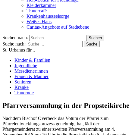
Kleiderkammer
Trauercafé
Krankenhausseelsorge
Weißes Haus
Caritas-Angebote auf Stadtebene
Suchen nach:
Suche nach:
St. Urbanus für...
Kinder & Familien
Jugendliche
Messdiener:innen
Frauen & Männer
Senioren
Kranke
Trauernde
Pfarrversammlung in der Propsteikirche
Nachdem Bischof Overbeck das Votum der Pfarrei zum
Pfarreientwicklungsprozess genehmigt hat, lädt der
Pfarrgemeinderat zu einer zweiten Pfarrversammlung am 4.
November 2018 um 16 Uhr in die Propsteikirche St. Urbanus ein.