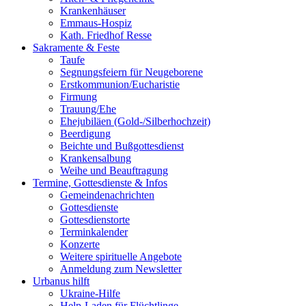
Krankenhäuser
Emmaus-Hospiz
Kath. Friedhof Resse
Sakramente & Feste
Taufe
Segnungsfeiern für Neugeborene
Erstkommunion/Eucharistie
Firmung
Trauung/Ehe
Ehejubiläen (Gold-/Silberhochzeit)
Beerdigung
Beichte und Bußgottesdienst
Krankensalbung
Weihe und Beauftragung
Termine, Gottesdienste & Infos
Gemeindenachrichten
Gottesdienste
Gottesdienstorte
Terminkalender
Konzerte
Weitere spirituelle Angebote
Anmeldung zum Newsletter
Urbanus hilft
Ukraine-Hilfe
Help-Laden für Flüchtlinge