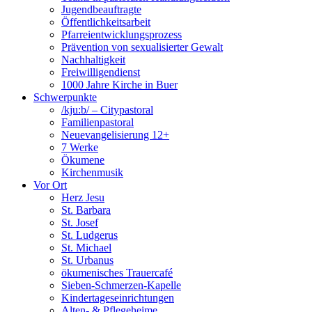
Jugendbeauftragte
Öffentlichkeitsarbeit
Pfarreientwicklungsprozess
Prävention von sexualisierter Gewalt
Nachhaltigkeit
Freiwilligendienst
1000 Jahre Kirche in Buer
Schwerpunkte
/kju:b/ – Citypastoral
Familienpastoral
Neuevangelisierung 12+
7 Werke
Ökumene
Kirchenmusik
Vor Ort
Herz Jesu
St. Barbara
St. Josef
St. Ludgerus
St. Michael
St. Urbanus
ökumenisches Trauercafé
Sieben-Schmerzen-Kapelle
Kindertageseinrichtungen
Alten- & Pflegeheime