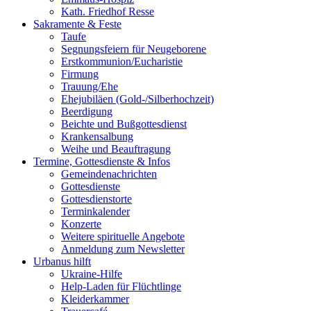
Kath. Friedhof Resse
Sakramente & Feste
Taufe
Segnungsfeiern für Neugeborene
Erstkommunion/Eucharistie
Firmung
Trauung/Ehe
Ehejubiläen (Gold-/Silberhochzeit)
Beerdigung
Beichte und Bußgottesdienst
Krankensalbung
Weihe und Beauftragung
Termine, Gottesdienste & Infos
Gemeindenachrichten
Gottesdienste
Gottesdienstorte
Terminkalender
Konzerte
Weitere spirituelle Angebote
Anmeldung zum Newsletter
Urbanus hilft
Ukraine-Hilfe
Help-Laden für Flüchtlinge
Kleiderkammer