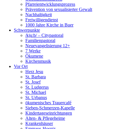
Pfarreientwicklungsprozess
Prävention von sexualisierter Gewalt
Nachhaltigkeit
Freiwilligendienst
1000 Jahre Kirche in Buer
Schwerpunkte
/kju:b/ – Citypastoral
Familienpastoral
Neuevangelisierung 12+
7 Werke
Ökumene
Kirchenmusik
Vor Ort
Herz Jesu
St. Barbara
St. Josef
St. Ludgerus
St. Michael
St. Urbanus
ökumenisches Trauercafé
Sieben-Schmerzen-Kapelle
Kindertageseinrichtungen
Alten- & Pflegeheime
Krankenhäuser
Emmaus-Hospiz