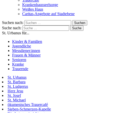
Trauercafé
Krankenhausseelsorge
Weißes Haus
Caritas-Angebote auf Stadtebene
Suchen nach:
Suche nach:
St. Urbanus für...
Kinder & Familien
Jugendliche
Messdiener:innen
Frauen & Männer
Senioren
Kranke
Trauernde
St. Urbanus
St. Barbara
St. Ludgerus
Herz Jesu
St. Josef
St. Michael
ökumenisches Trauercafé
Sieben-Schmerzen-Kapelle