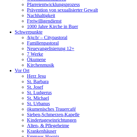
Pfarreientwicklungsprozess
Prävention von sexualisierter Gewalt
Nachhaltigkeit
Freiwilligendienst
1000 Jahre Kirche in Buer
Schwerpunkte
/kju:b/ – Citypastoral
Familienpastoral
Neuevangelisierung 12+
7 Werke
Ökumene
Kirchenmusik
Vor Ort
Herz Jesu
St. Barbara
St. Josef
St. Ludgerus
St. Michael
St. Urbanus
ökumenisches Trauercafé
Sieben-Schmerzen-Kapelle
Kindertageseinrichtungen
Alten- & Pflegeheime
Krankenhäuser
Emmaus-Hospiz