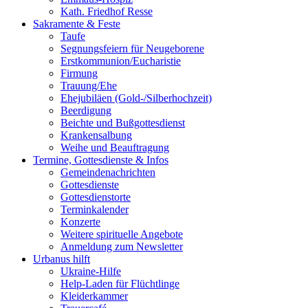
Kath. Friedhof Resse
Sakramente & Feste
Taufe
Segnungsfeiern für Neugeborene
Erstkommunion/Eucharistie
Firmung
Trauung/Ehe
Ehejubiläen (Gold-/Silberhochzeit)
Beerdigung
Beichte und Bußgottesdienst
Krankensalbung
Weihe und Beauftragung
Termine, Gottesdienste & Infos
Gemeindenachrichten
Gottesdienste
Gottesdienstorte
Terminkalender
Konzerte
Weitere spirituelle Angebote
Anmeldung zum Newsletter
Urbanus hilft
Ukraine-Hilfe
Help-Laden für Flüchtlinge
Kleiderkammer