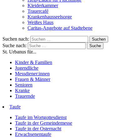
Kleiderkammer
Trauercafé
Krankenhausseelsorge
Weißes Haus
Caritas-Angebote auf Stadtebene
Suchen nach:
Suche nach:
St. Urbanus für...
Kinder & Familien
Jugendliche
Messdiener:innen
Frauen & Männer
Senioren
Kranke
Trauernde
Taufe
Taufe im Wortgottesdienst
Taufe in der Gemeindemesse
Taufe in der Osternacht
Erwachsenentaufe