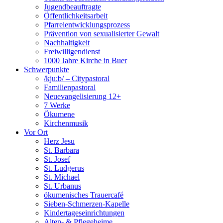
Jugendbeauftragte
Öffentlichkeitsarbeit
Pfarreientwicklungsprozess
Prävention von sexualisierter Gewalt
Nachhaltigkeit
Freiwilligendienst
1000 Jahre Kirche in Buer
Schwerpunkte
/kju:b/ – Citypastoral
Familienpastoral
Neuevangelisierung 12+
7 Werke
Ökumene
Kirchenmusik
Vor Ort
Herz Jesu
St. Barbara
St. Josef
St. Ludgerus
St. Michael
St. Urbanus
ökumenisches Trauercafé
Sieben-Schmerzen-Kapelle
Kindertageseinrichtungen
Alten- & Pflegeheime