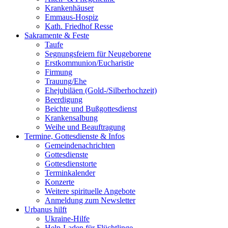
Krankenhäuser
Emmaus-Hospiz
Kath. Friedhof Resse
Sakramente & Feste
Taufe
Segnungsfeiern für Neugeborene
Erstkommunion/Eucharistie
Firmung
Trauung/Ehe
Ehejubiläen (Gold-/Silberhochzeit)
Beerdigung
Beichte und Bußgottesdienst
Krankensalbung
Weihe und Beauftragung
Termine, Gottesdienste & Infos
Gemeindenachrichten
Gottesdienste
Gottesdienstorte
Terminkalender
Konzerte
Weitere spirituelle Angebote
Anmeldung zum Newsletter
Urbanus hilft
Ukraine-Hilfe
Help-Laden für Flüchtlinge