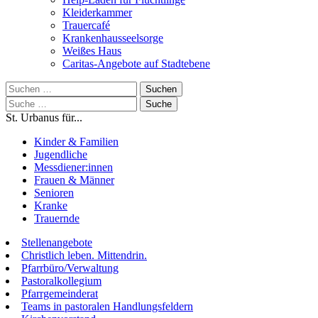
Kleiderkammer
Trauercafé
Krankenhausseelsorge
Weißes Haus
Caritas-Angebote auf Stadtebene
Suchen
nach:
Suche
nach:
St. Urbanus für...
Kinder & Familien
Jugendliche
Messdiener:innen
Frauen & Männer
Senioren
Kranke
Trauernde
Stellenangebote
Christlich leben. Mittendrin.
Pfarrbüro/Verwaltung
Pastoralkollegium
Pfarrgemeinderat
Teams in pastoralen Handlungsfeldern