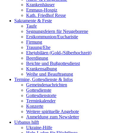
Krankenhäuser
Emmaus-Hospiz
Kath. Friedhof Resse
Sakramente & Feste
Taufe
Segnungsfeiern für Neugeborene
Erstkommunion/Eucharistie
Firmung
Trauung/Ehe
Ehejubiläen (Gold-/Silberhochzeit)
Beerdigung
Beichte und Bußgottesdienst
Krankensalbung
Weihe und Beauftragung
Termine, Gottesdienste & Infos
Gemeindenachrichten
Gottesdienste
Gottesdienstorte
Terminkalender
Konzerte
Weitere spirituelle Angebote
Anmeldung zum Newsletter
Urbanus hilft
Ukraine-Hilfe
Help-Laden für Flüchtlinge