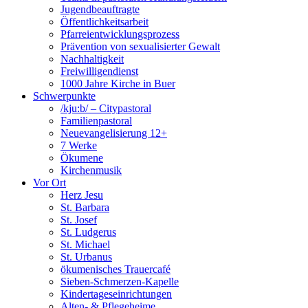
Jugendbeauftragte
Öffentlichkeitsarbeit
Pfarreientwicklungsprozess
Prävention von sexualisierter Gewalt
Nachhaltigkeit
Freiwilligendienst
1000 Jahre Kirche in Buer
Schwerpunkte
/kju:b/ – Citypastoral
Familienpastoral
Neuevangelisierung 12+
7 Werke
Ökumene
Kirchenmusik
Vor Ort
Herz Jesu
St. Barbara
St. Josef
St. Ludgerus
St. Michael
St. Urbanus
ökumenisches Trauercafé
Sieben-Schmerzen-Kapelle
Kindertageseinrichtungen
Alten- & Pflegeheime