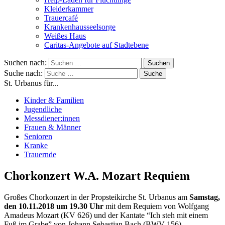
Kleiderkammer
Trauercafé
Krankenhausseelsorge
Weißes Haus
Caritas-Angebote auf Stadtebene
Suchen nach:
Suche nach:
St. Urbanus für...
Kinder & Familien
Jugendliche
Messdiener:innen
Frauen & Männer
Senioren
Kranke
Trauernde
Chorkonzert W.A. Mozart Requiem
Großes Chorkonzert in der Propsteikirche St. Urbanus am
Samstag,
den 10.11.2018 um 19.30 Uhr
mit dem Requiem von Wolfgang
Amadeus Mozart (KV 626) und der Kantate “Ich steh mit einem
Fuß im Grabe” von Johann Sebastian Bach (BWV 156).