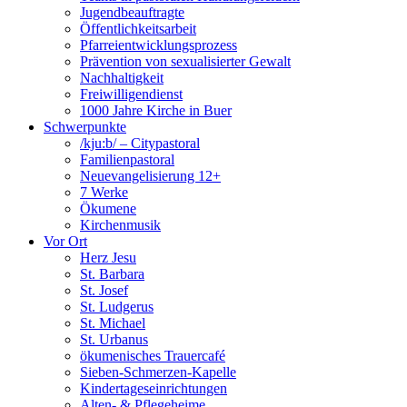
Jugendbeauftragte
Öffentlichkeitsarbeit
Pfarreientwicklungsprozess
Prävention von sexualisierter Gewalt
Nachhaltigkeit
Freiwilligendienst
1000 Jahre Kirche in Buer
Schwerpunkte
/kju:b/ – Citypastoral
Familienpastoral
Neuevangelisierung 12+
7 Werke
Ökumene
Kirchenmusik
Vor Ort
Herz Jesu
St. Barbara
St. Josef
St. Ludgerus
St. Michael
St. Urbanus
ökumenisches Trauercafé
Sieben-Schmerzen-Kapelle
Kindertageseinrichtungen
Alten- & Pflegeheime