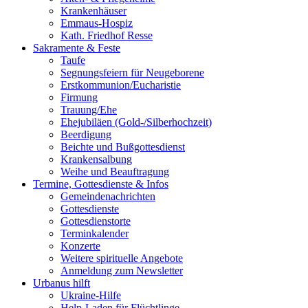
Krankenhäuser
Emmaus-Hospiz
Kath. Friedhof Resse
Sakramente & Feste
Taufe
Segnungsfeiern für Neugeborene
Erstkommunion/Eucharistie
Firmung
Trauung/Ehe
Ehejubiläen (Gold-/Silberhochzeit)
Beerdigung
Beichte und Bußgottesdienst
Krankensalbung
Weihe und Beauftragung
Termine, Gottesdienste & Infos
Gemeindenachrichten
Gottesdienste
Gottesdienstorte
Terminkalender
Konzerte
Weitere spirituelle Angebote
Anmeldung zum Newsletter
Urbanus hilft
Ukraine-Hilfe
Help-Laden für Flüchtlinge