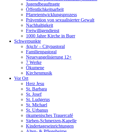
Jugendbeauftragte
Öffentlichkeitsarbeit
Pfarreientwicklungsprozess
Prävention von sexualisierter Gewalt
Nachhaltigkeit
Freiwilligendienst
1000 Jahre Kirche in Buer
Schwerpunkte
/kju:b/ – Citypastoral
Familienpastoral
Neuevangelisierung 12+
7 Werke
Ökumene
Kirchenmusik
Vor Ort
Herz Jesu
St. Barbara
St. Josef
St. Ludgerus
St. Michael
St. Urbanus
ökumenisches Trauercafé
Sieben-Schmerzen-Kapelle
Kindertageseinrichtungen
Alten- & Pflegeheime