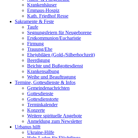
Krankenhäuser
Emmaus-Hospiz
Kath. Friedhof Resse
Sakramente & Feste
Taufe
Segnungsfeiern für Neugeborene
Erstkommunion/Eucharistie
Firmung
Trauung/Ehe
Ehejubiläen (Gold-/Silberhochzeit)
Beerdigung
Beichte und Bußgottesdienst
Krankensalbung
Weihe und Beauftragung
Termine, Gottesdienste & Infos
Gemeindenachrichten
Gottesdienste
Gottesdienstorte
Terminkalender
Konzerte
Weitere spirituelle Angebote
Anmeldung zum Newsletter
Urbanus hilft
Ukraine-Hilfe
Help-Laden für Flüchtlinge