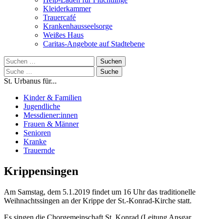
Kleiderkammer
Trauercafé
Krankenhausseelsorge
Weißes Haus
Caritas-Angebote auf Stadtebene
Suchen
nach:
Suche
nach:
St. Urbanus für...
Kinder & Familien
Jugendliche
Messdiener:innen
Frauen & Männer
Senioren
Kranke
Trauernde
Krippensingen
Am Samstag, dem 5.1.2019 findet um 16 Uhr das traditionelle
Weihnachtssingen an der Krippe der St.-Konrad-Kirche statt.
Es singen die Chorgemeinschaft St. Konrad (Leitung Ansgar