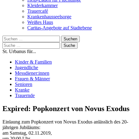
Kleiderkammer
Trauercafé
Krankenhausseelsorge
Weißes Haus
Caritas-Angebote auf Stadtebene
Suchen
nach:
Suche
nach:
St. Urbanus für...
Kinder & Familien
Jugendliche
Messdiener:innen
Frauen & Männer
Senioren
Kranke
Trauernde
Expired: Popkonzert von Novus Exodus
Einlaung zum Popkonzert von Novus Exodus anlässlich des 20-
jährigen Jubiläums:
am Samstag, 02.11.2019,
um 20:00 Uhr,