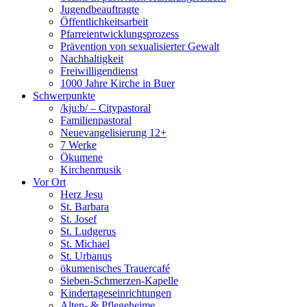
Jugendbeauftragte
Öffentlichkeitsarbeit
Pfarreientwicklungsprozess
Prävention von sexualisierter Gewalt
Nachhaltigkeit
Freiwilligendienst
1000 Jahre Kirche in Buer
Schwerpunkte
/kju:b/ – Citypastoral
Familienpastoral
Neuevangelisierung 12+
7 Werke
Ökumene
Kirchenmusik
Vor Ort
Herz Jesu
St. Barbara
St. Josef
St. Ludgerus
St. Michael
St. Urbanus
ökumenisches Trauercafé
Sieben-Schmerzen-Kapelle
Kindertageseinrichtungen
Alten- & Pflegeheime