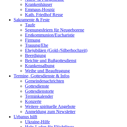
Krankenhäuser
Emmaus-Hospiz
Kath. Friedhof Resse
Sakramente & Feste
Taufe
Segnungsfeiern für Neugeborene
Erstkommunion/Eucharistie
Firmung
Trauung/Ehe
Ehejubiläen (Gold-/Silberhochzeit)
Beerdigung
Beichte und Bußgottesdienst
Krankensalbung
Weihe und Beauftragung
Termine, Gottesdienste & Infos
Gemeindenachrichten
Gottesdienste
Gottesdienstorte
Terminkalender
Konzerte
Weitere spirituelle Angebote
Anmeldung zum Newsletter
Urbanus hilft
Ukraine-Hilfe
Help-Laden für Flüchtlinge