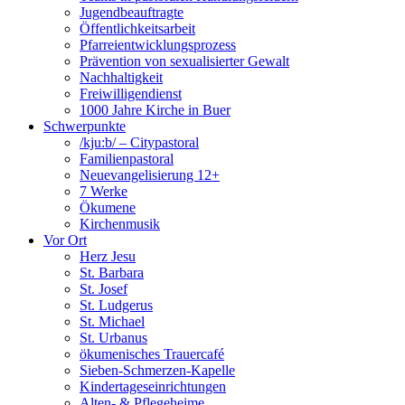
Jugendbeauftragte
Öffentlichkeitsarbeit
Pfarreientwicklungsprozess
Prävention von sexualisierter Gewalt
Nachhaltigkeit
Freiwilligendienst
1000 Jahre Kirche in Buer
Schwerpunkte
/kju:b/ – Citypastoral
Familienpastoral
Neuevangelisierung 12+
7 Werke
Ökumene
Kirchenmusik
Vor Ort
Herz Jesu
St. Barbara
St. Josef
St. Ludgerus
St. Michael
St. Urbanus
ökumenisches Trauercafé
Sieben-Schmerzen-Kapelle
Kindertageseinrichtungen
Alten- & Pflegeheime