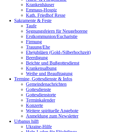
Krankenhäuser
Emmaus-Hospiz
Kath. Friedhof Resse
Sakramente & Feste
Taufe
Segnungsfeiern für Neugeborene
Erstkommunion/Eucharistie
Firmung
Trauung/Ehe
Ehejubiläen (Gold-/Silberhochzeit)
Beerdigung
Beichte und Bußgottesdienst
Krankensalbung
Weihe und Beauftragung
Termine, Gottesdienste & Infos
Gemeindenachrichten
Gottesdienste
Gottesdienstorte
Terminkalender
Konzerte
Weitere spirituelle Angebote
Anmeldung zum Newsletter
Urbanus hilft
Ukraine-Hilfe
Help-Laden für Flüchtlinge