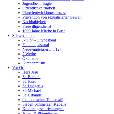
Jugendbeauftragte
Öffentlichkeitsarbeit
Pfarreientwicklungsprozess
Prävention von sexualisierter Gewalt
Nachhaltigkeit
Freiwilligendienst
1000 Jahre Kirche in Buer
Schwerpunkte
/kju:b/ – Citypastoral
Familienpastoral
Neuevangelisierung 12+
7 Werke
Ökumene
Kirchenmusik
Vor Ort
Herz Jesu
St. Barbara
St. Josef
St. Ludgerus
St. Michael
St. Urbanus
ökumenisches Trauercafé
Sieben-Schmerzen-Kapelle
Kindertageseinrichtungen
Alten- & Pflegeheime