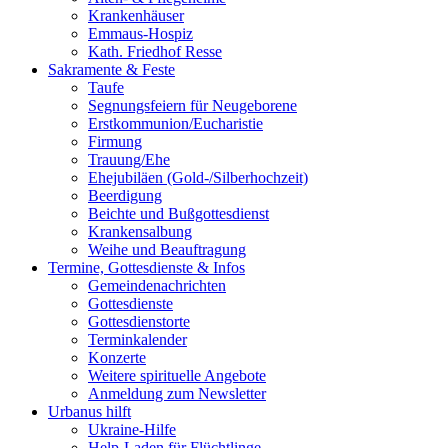
Krankenhäuser
Emmaus-Hospiz
Kath. Friedhof Resse
Sakramente & Feste
Taufe
Segnungsfeiern für Neugeborene
Erstkommunion/Eucharistie
Firmung
Trauung/Ehe
Ehejubiläen (Gold-/Silberhochzeit)
Beerdigung
Beichte und Bußgottesdienst
Krankensalbung
Weihe und Beauftragung
Termine, Gottesdienste & Infos
Gemeindenachrichten
Gottesdienste
Gottesdienstorte
Terminkalender
Konzerte
Weitere spirituelle Angebote
Anmeldung zum Newsletter
Urbanus hilft
Ukraine-Hilfe
Help-Laden für Flüchtlinge