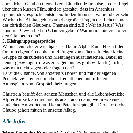
christlichen Glauben thematisiert. Einleitende Impulse, in der Regel
über einen kurzen Film, sind so gestaltet, dass im Anschluss
spannende Gespräche entstehen. In den Impulsen während der zehn
Wochen bei Alpha, geht es um die großen Fragen des Lebens und
des christlichen Glaubens. Themen sind z.B.: Wer ist Jesus? Was
kann mir Gewissheit im Glauben geben? Warum mit anderen über
den Glauben reden?
3. Kleingruppengespräche
Wahrscheinlich der wichtigste Teil beim Alpha-Kurs. Hier ist der
Ort, um eigene Gedanken und Fragen zum Thema in einer kleinen
Gruppe zu diskutieren und Meinungen auszutauschen. Dabei ist
keiner gezwungen, etwas zu sagen und es gibt (wirklich!) nichts,
was man nicht sagen oder fragen darf!
Es ist die Chance, von anderen zu hören und mit der eigenen
Perspektive in einer ehrlichen, freundlichen und offenen
Atmosphäre zum Gespräch beizutragen.
Christsein betrifft den ganzen Menschen und alle Lebensbereiche.
Alpha-Kurse klammern nichts aus – auch dann, wenn es keine
einfachen Antworten und keine Patentrezepte gibt. Der christliche
Glaube gehört mitten in unseren Alltag.
Alle Infos:
Wann findet der Kurs statt?
Ab dem 22. Januar wöchentlich