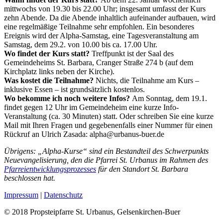
mittwochs von 19.30 bis 22.00 Uhr; insgesamt umfasst der Kurs
zehn Abende. Da die Abende inhaltlich aufeinander aufbauen, wird
eine regelmäßige Teilnahme sehr empfohlen. Ein besonderes
Ereignis wird der Alpha-Samstag, eine Tagesveranstaltung am
Samstag, dem 29.2. von 10.00 bis ca. 17.00 Uhr.
Wo findet der Kurs statt?
Treffpunkt ist der Saal des
Gemeindeheims St. Barbara, Cranger Straße 274 b (auf dem
Kirchplatz links neben der Kirche).
Was kostet die Teilnahme?
Nichts, die Teilnahme am Kurs –
inklusive Essen – ist grundsätzlich kostenlos.
Wo bekomme ich noch weitere Infos?
Am Sonntag, dem 19.1.
findet gegen 12 Uhr im Gemeindeheim eine kurze Info-
Veranstaltung (ca. 30 Minuten) statt. Oder schreiben Sie eine kurze
Mail mit Ihren Fragen und gegebenenfalls einer Nummer für einen
Rückruf an Ulrich Zasada: alpha@urbanus-buer.de
Übrigens: „Alpha-Kurse“ sind ein Bestandteil des Schwerpunkts
Neuevangelisierung, den die Pfarrei St. Urbanus im Rahmen des
Pfarreientwicklungsprozesses
für den Standort St. Barbara
beschlossen hat.
Impressum
|
Datenschutz
© 2018 Propsteipfarre St. Urbanus, Gelsenkirchen-Buer