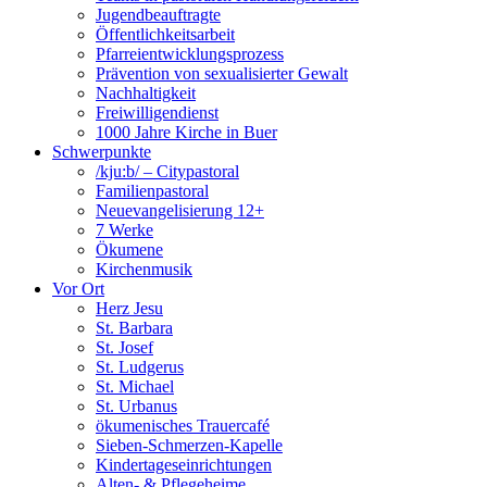
Jugendbeauftragte
Öffentlichkeitsarbeit
Pfarreientwicklungsprozess
Prävention von sexualisierter Gewalt
Nachhaltigkeit
Freiwilligendienst
1000 Jahre Kirche in Buer
Schwerpunkte
/kju:b/ – Citypastoral
Familienpastoral
Neuevangelisierung 12+
7 Werke
Ökumene
Kirchenmusik
Vor Ort
Herz Jesu
St. Barbara
St. Josef
St. Ludgerus
St. Michael
St. Urbanus
ökumenisches Trauercafé
Sieben-Schmerzen-Kapelle
Kindertageseinrichtungen
Alten- & Pflegeheime