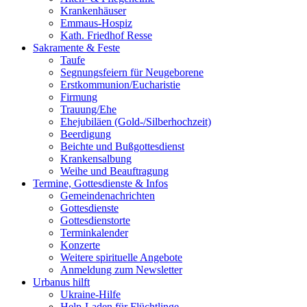
Krankenhäuser
Emmaus-Hospiz
Kath. Friedhof Resse
Sakramente & Feste
Taufe
Segnungsfeiern für Neugeborene
Erstkommunion/Eucharistie
Firmung
Trauung/Ehe
Ehejubiläen (Gold-/Silberhochzeit)
Beerdigung
Beichte und Bußgottesdienst
Krankensalbung
Weihe und Beauftragung
Termine, Gottesdienste & Infos
Gemeindenachrichten
Gottesdienste
Gottesdienstorte
Terminkalender
Konzerte
Weitere spirituelle Angebote
Anmeldung zum Newsletter
Urbanus hilft
Ukraine-Hilfe
Help-Laden für Flüchtlinge