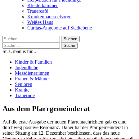
Kleiderkammer
Trauercafé
Krankenhausseelsorge
Weißes Haus
Caritas-Angebote auf Stadtebene
Suchen
nach:
Suche
nach:
St. Urbanus für...
Kinder & Familien
Jugendliche
Messdiener:innen
Frauen & Männer
Senioren
Kranke
Trauernde
Aus dem Pfarrgemeinderat
Auf die erste Ausgabe der neuen Pfarreinachrichten gab es eine
durchweg positive Resonanz. Daher hat der Pfarrgemeinderat in
seiner Sitzung am 12. Dezember beschlossen, dass das neue
Medium ab Februar für zunächst ein Jahr monatlich erscheinen soll.