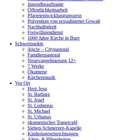
Jugendbeauftragte
Öffentlichkeitsarbeit
Pfarreientwicklungsprozess
Prävention von sexualisierter Gewalt
Nachhaltigkeit
Freiwilligendienst
1000 Jahre Kirche in Buer
Schwerpunkte
/kju:b/ – Citypastoral
Familienpastoral
Neuevangelisierung 12+
7 Werke
Ökumene
Kirchenmusik
Vor Ort
Herz Jesu
St. Barbara
St. Josef
St. Ludgerus
St. Michael
St. Urbanus
ökumenisches Trauercafé
Sieben-Schmerzen-Kapelle
Kindertageseinrichtungen
Alten- & Pflegeheime