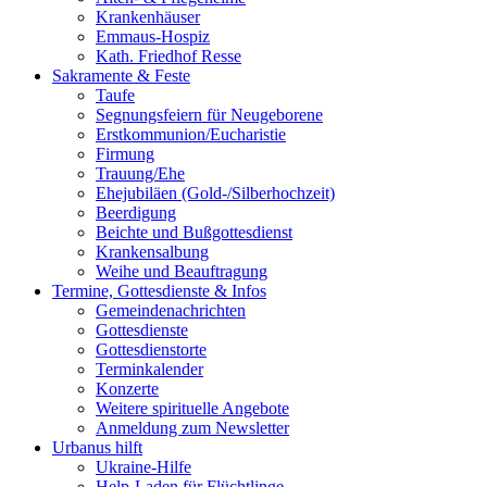
Krankenhäuser
Emmaus-Hospiz
Kath. Friedhof Resse
Sakramente & Feste
Taufe
Segnungsfeiern für Neugeborene
Erstkommunion/Eucharistie
Firmung
Trauung/Ehe
Ehejubiläen (Gold-/Silberhochzeit)
Beerdigung
Beichte und Bußgottesdienst
Krankensalbung
Weihe und Beauftragung
Termine, Gottesdienste & Infos
Gemeindenachrichten
Gottesdienste
Gottesdienstorte
Terminkalender
Konzerte
Weitere spirituelle Angebote
Anmeldung zum Newsletter
Urbanus hilft
Ukraine-Hilfe
Help-Laden für Flüchtlinge