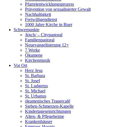
Pfarreientwicklungsprozess
Prävention von sexualisierter Gewalt
Nachhaltigkeit
Freiwilligendienst
1000 Jahre Kirche in Buer
Schwerpunkte
/kju:b/ – Citypastoral
Familienpastoral
Neuevangelisierung 12+
7 Werke
Ökumene
Kirchenmusik
Vor Ort
Herz Jesu
St. Barbara
St. Josef
St. Ludgerus
St. Michael
St. Urbanus
ökumenisches Trauercafé
Sieben-Schmerzen-Kapelle
Kindertageseinrichtungen
Alten- & Pflegeheime
Krankenhäuser
Emmaus-Hospiz