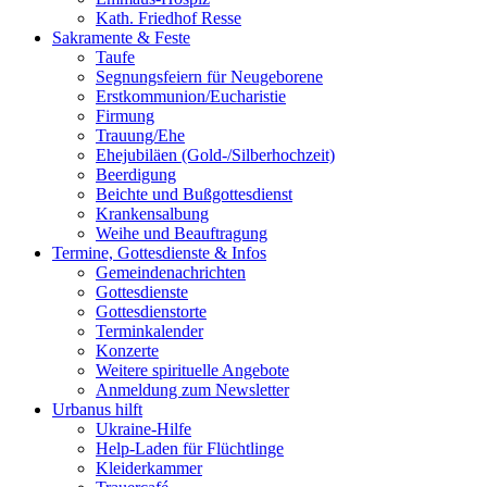
Kath. Friedhof Resse
Sakramente & Feste
Taufe
Segnungsfeiern für Neugeborene
Erstkommunion/Eucharistie
Firmung
Trauung/Ehe
Ehejubiläen (Gold-/Silberhochzeit)
Beerdigung
Beichte und Bußgottesdienst
Krankensalbung
Weihe und Beauftragung
Termine, Gottesdienste & Infos
Gemeindenachrichten
Gottesdienste
Gottesdienstorte
Terminkalender
Konzerte
Weitere spirituelle Angebote
Anmeldung zum Newsletter
Urbanus hilft
Ukraine-Hilfe
Help-Laden für Flüchtlinge
Kleiderkammer