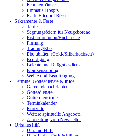
Krankenhäuser
Emmaus-Hospiz
Kath. Friedhof Resse
Sakramente & Feste
Taufe
Segnungsfeiern für Neugeborene
Erstkommunion/Eucharistie
Firmung
Trauung/Ehe
Ehejubiläen (Gold-/Silberhochzeit)
Beerdigung
Beichte und Bußgottesdienst
Krankensalbung
Weihe und Beauftragung
Termine, Gottesdienste & Infos
Gemeindenachrichten
Gottesdienste
Gottesdienstorte
Terminkalender
Konzerte
Weitere spirituelle Angebote
Anmeldung zum Newsletter
Urbanus hilft
Ukraine-Hilfe
Help-Laden für Flüchtlinge