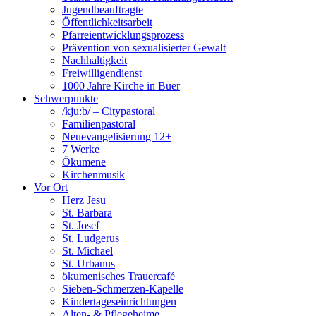
Jugendbeauftragte
Öffentlichkeitsarbeit
Pfarreientwicklungsprozess
Prävention von sexualisierter Gewalt
Nachhaltigkeit
Freiwilligendienst
1000 Jahre Kirche in Buer
Schwerpunkte
/kju:b/ – Citypastoral
Familienpastoral
Neuevangelisierung 12+
7 Werke
Ökumene
Kirchenmusik
Vor Ort
Herz Jesu
St. Barbara
St. Josef
St. Ludgerus
St. Michael
St. Urbanus
ökumenisches Trauercafé
Sieben-Schmerzen-Kapelle
Kindertageseinrichtungen
Alten- & Pflegeheime