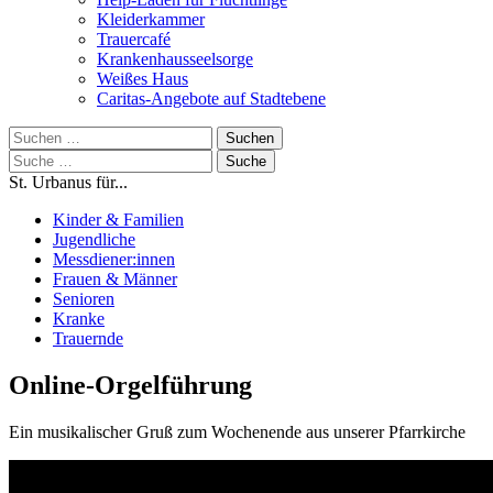
Kleiderkammer
Trauercafé
Krankenhausseelsorge
Weißes Haus
Caritas-Angebote auf Stadtebene
Suchen
nach:
Suche
nach:
St. Urbanus für...
Kinder & Familien
Jugendliche
Messdiener:innen
Frauen & Männer
Senioren
Kranke
Trauernde
Online-Orgelführung
Ein musikalischer Gruß zum Wochenende aus unserer Pfarrkirche