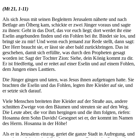
(Mt 21, 1-11)
Als sich Jesus mit seinen Begleitern Jerusalem näherte und nach
Betfage am Ölberg kam, schickte er zwei Jünger voraus und sagte
zu ihnen: Geht in das Dorf, das vor euch liegt; dort werdet ihr eine
Eselin angebunden finden und ein Fohlen bei ihr. Bindet sie los, und
bringt sie zu mir! Und wenn euch jemand zur Rede stellt, dann sagt:
Der Herr braucht sie, er lässt sie aber bald zurückbringen. Das ist
geschehen, damit sich erfüllte, was durch den Propheten gesagt
worden ist: Sagt der Tochter Zion: Siehe, dein König kommt zu dir.
Er ist friedfertig, und er reitet auf einer Eselin und auf einem Fohlen,
dem Jungen eines Lasttiers.
Die Jünger gingen und taten, was Jesus ihnen aufgetragen hatte. Sie
brachten die Eselin und das Fohlen, legten ihre Kleider auf sie, und
er setzte sich darauf.
Viele Menschen breiteten ihre Kleider auf der Straße aus, andere
schnitten Zweige von den Bäumen und streuten sie auf den Weg.
Die Leute aber, die vor ihm hergingen und die ihm folgten, riefen:
Hosanna dem Sohn Davids! Gesegnet sei er, der kommt im Namen
des Herrn. Hosanna in der Höhe!
Als er in Jerusalem einzog, geriet die ganze Stadt in Aufregung, und