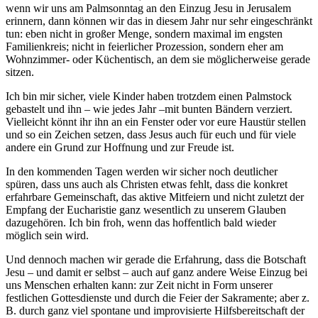
wenn wir uns am Palmsonntag an den Einzug Jesu in Jerusalem
erinnern, dann können wir das in diesem Jahr nur sehr eingeschränkt
tun: eben nicht in großer Menge, sondern maximal im engsten
Familienkreis; nicht in feierlicher Prozession, sondern eher am
Wohnzimmer- oder Küchentisch, an dem sie möglicherweise gerade
sitzen.
Ich bin mir sicher, viele Kinder haben trotzdem einen Palmstock
gebastelt und ihn – wie jedes Jahr –mit bunten Bändern verziert.
Vielleicht könnt ihr ihn an ein Fenster oder vor eure Haustür stellen
und so ein Zeichen setzen, dass Jesus auch für euch und für viele
andere ein Grund zur Hoffnung und zur Freude ist.
In den kommenden Tagen werden wir sicher noch deutlicher
spüren, dass uns auch als Christen etwas fehlt, dass die konkret
erfahrbare Gemeinschaft, das aktive Mitfeiern und nicht zuletzt der
Empfang der Eucharistie ganz wesentlich zu unserem Glauben
dazugehören. Ich bin froh, wenn das hoffentlich bald wieder
möglich sein wird.
Und dennoch machen wir gerade die Erfahrung, dass die Botschaft
Jesu – und damit er selbst – auch auf ganz andere Weise Einzug bei
uns Menschen erhalten kann: zur Zeit nicht in Form unserer
festlichen Gottesdienste und durch die Feier der Sakramente; aber z.
B. durch ganz viel spontane und improvisierte Hilfsbereitschaft der