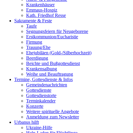
Krankenhäuser
Emmaus-Hospiz
Kath. Friedhof Resse
Sakramente & Feste
Taufe
Segnungsfeiern für Neugeborene
Erstkommunion/Eucharistie
Firmung
Trauung/Ehe
Ehejubiläen (Gold-/Silberhochzeit)
Beerdigung
Beichte und Bußgottesdienst
Krankensalbung
Weihe und Beauftragung
Termine, Gottesdienste & Infos
Gemeindenachrichten
Gottesdienste
Gottesdienstorte
Terminkalender
Konzerte
Weitere spirituelle Angebote
Anmeldung zum Newsletter
Urbanus hilft
Ukraine-Hilfe
Help-Laden für Flüchtlinge