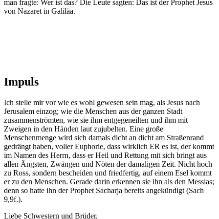
man fragte: Wer ist das? Die Leute sagten: Das ist der Prophet Jesus
von Nazaret in Galiläa.
Impuls
Ich stelle mir vor wie es wohl gewesen sein mag, als Jesus nach
Jerusalem einzog; wie die Menschen aus der ganzen Stadt
zusammenströmten, wie sie ihm entgegeneilten und ihm mit
Zweigen in den Händen laut zujubelten. Eine große
Menschenmenge wird sich damals dicht an dicht am Straßenrand
gedrängt haben, voller Euphorie, dass wirklich ER es ist, der kommt
im Namen des Herrn, dass er Heil und Rettung mit sich bringt aus
allen Ängsten, Zwängen und Nöten der damaligen Zeit. Nicht hoch
zu Ross, sondern bescheiden und friedfertig, auf einem Esel kommt
er zu den Menschen. Gerade darin erkennen sie ihn als den Messias;
denn so hatte ihn der Prophet Sacharja bereits angekündigt (Sach
9,9f.).
Liebe Schwestern und Brüder,