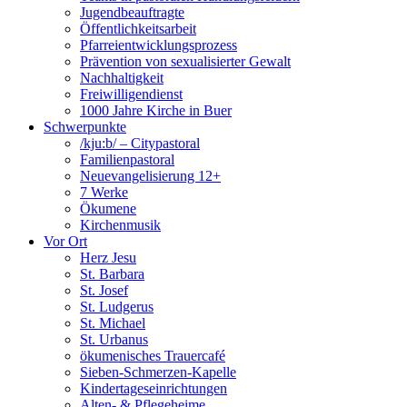
Jugendbeauftragte
Öffentlichkeitsarbeit
Pfarreientwicklungsprozess
Prävention von sexualisierter Gewalt
Nachhaltigkeit
Freiwilligendienst
1000 Jahre Kirche in Buer
Schwerpunkte
/kju:b/ – Citypastoral
Familienpastoral
Neuevangelisierung 12+
7 Werke
Ökumene
Kirchenmusik
Vor Ort
Herz Jesu
St. Barbara
St. Josef
St. Ludgerus
St. Michael
St. Urbanus
ökumenisches Trauercafé
Sieben-Schmerzen-Kapelle
Kindertageseinrichtungen
Alten- & Pflegeheime