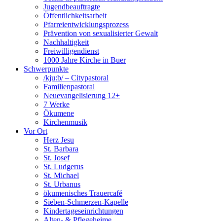
Jugendbeauftragte
Öffentlichkeitsarbeit
Pfarreientwicklungsprozess
Prävention von sexualisierter Gewalt
Nachhaltigkeit
Freiwilligendienst
1000 Jahre Kirche in Buer
Schwerpunkte
/kju:b/ – Citypastoral
Familienpastoral
Neuevangelisierung 12+
7 Werke
Ökumene
Kirchenmusik
Vor Ort
Herz Jesu
St. Barbara
St. Josef
St. Ludgerus
St. Michael
St. Urbanus
ökumenisches Trauercafé
Sieben-Schmerzen-Kapelle
Kindertageseinrichtungen
Alten- & Pflegeheime