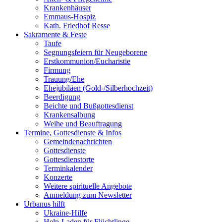
Krankenhäuser
Emmaus-Hospiz
Kath. Friedhof Resse
Sakramente & Feste
Taufe
Segnungsfeiern für Neugeborene
Erstkommunion/Eucharistie
Firmung
Trauung/Ehe
Ehejubiläen (Gold-/Silberhochzeit)
Beerdigung
Beichte und Bußgottesdienst
Krankensalbung
Weihe und Beauftragung
Termine, Gottesdienste & Infos
Gemeindenachrichten
Gottesdienste
Gottesdienstorte
Terminkalender
Konzerte
Weitere spirituelle Angebote
Anmeldung zum Newsletter
Urbanus hilft
Ukraine-Hilfe
Help-Laden für Flüchtlinge