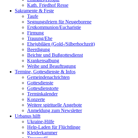
Kath. Friedhof Resse
Sakramente & Feste
Taufe
Segnungsfeiern für Neugeborene
Erstkommunion/Eucharistie
Firmung
Trauung/Ehe
Ehejubiläen (Gold-/Silberhochzeit)
Beerdigung
Beichte und Bußgottesdienst
Krankensalbung
Weihe und Beauftragung
Termine, Gottesdienste & Infos
Gemeindenachrichten
Gottesdienste
Gottesdienstorte
Terminkalender
Konzerte
Weitere spirituelle Angebote
Anmeldung zum Newsletter
Urbanus hilft
Ukraine-Hilfe
Help-Laden für Flüchtlinge
Kleiderkammer