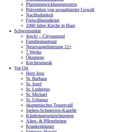
Pfarreientwicklungsprozess
Prävention von sexualisierter Gewalt
Nachhaltigkeit
Freiwilligendienst
1000 Jahre Kirche in Buer
Schwerpunkte
/kju:b/ – Citypastoral
Familienpastoral
Neuevangelisierung 12+
7 Werke
Ökumene
Kirchenmusik
Vor Ort
Herz Jesu
St. Barbara
St. Josef
St. Ludgerus
St. Michael
St. Urbanus
ökumenisches Trauercafé
Sieben-Schmerzen-Kapelle
Kindertageseinrichtungen
Alten- & Pflegeheime
Krankenhäuser
Emmaus-Hospiz