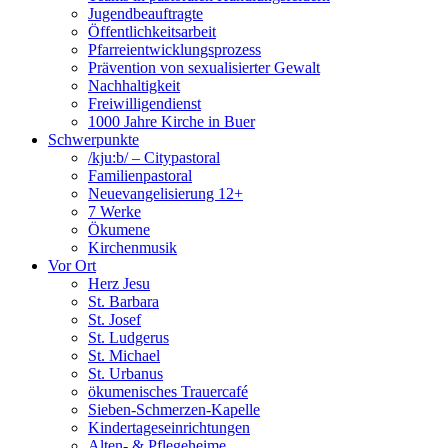
Jugendbeauftragte
Öffentlichkeitsarbeit
Pfarreientwicklungsprozess
Prävention von sexualisierter Gewalt
Nachhaltigkeit
Freiwilligendienst
1000 Jahre Kirche in Buer
Schwerpunkte
/kju:b/ – Citypastoral
Familienpastoral
Neuevangelisierung 12+
7 Werke
Ökumene
Kirchenmusik
Vor Ort
Herz Jesu
St. Barbara
St. Josef
St. Ludgerus
St. Michael
St. Urbanus
ökumenisches Trauercafé
Sieben-Schmerzen-Kapelle
Kindertageseinrichtungen
Alten- & Pflegeheime