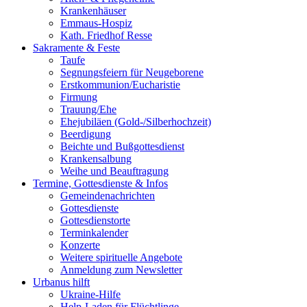
Krankenhäuser
Emmaus-Hospiz
Kath. Friedhof Resse
Sakramente & Feste
Taufe
Segnungsfeiern für Neugeborene
Erstkommunion/Eucharistie
Firmung
Trauung/Ehe
Ehejubiläen (Gold-/Silberhochzeit)
Beerdigung
Beichte und Bußgottesdienst
Krankensalbung
Weihe und Beauftragung
Termine, Gottesdienste & Infos
Gemeindenachrichten
Gottesdienste
Gottesdienstorte
Terminkalender
Konzerte
Weitere spirituelle Angebote
Anmeldung zum Newsletter
Urbanus hilft
Ukraine-Hilfe
Help-Laden für Flüchtlinge