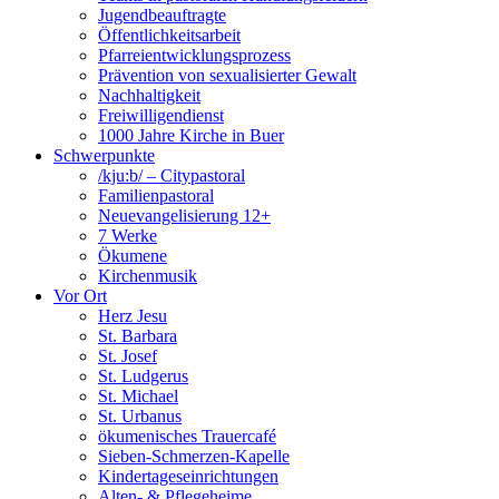
Jugendbeauftragte
Öffentlichkeitsarbeit
Pfarreientwicklungsprozess
Prävention von sexualisierter Gewalt
Nachhaltigkeit
Freiwilligendienst
1000 Jahre Kirche in Buer
Schwerpunkte
/kju:b/ – Citypastoral
Familienpastoral
Neuevangelisierung 12+
7 Werke
Ökumene
Kirchenmusik
Vor Ort
Herz Jesu
St. Barbara
St. Josef
St. Ludgerus
St. Michael
St. Urbanus
ökumenisches Trauercafé
Sieben-Schmerzen-Kapelle
Kindertageseinrichtungen
Alten- & Pflegeheime