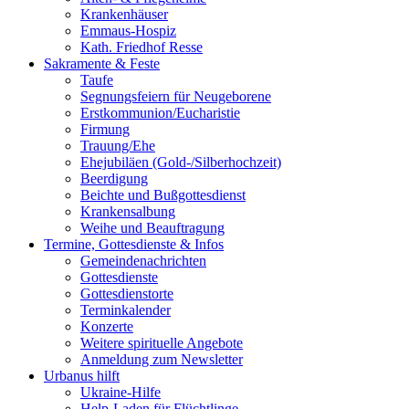
Krankenhäuser
Emmaus-Hospiz
Kath. Friedhof Resse
Sakramente & Feste
Taufe
Segnungsfeiern für Neugeborene
Erstkommunion/Eucharistie
Firmung
Trauung/Ehe
Ehejubiläen (Gold-/Silberhochzeit)
Beerdigung
Beichte und Bußgottesdienst
Krankensalbung
Weihe und Beauftragung
Termine, Gottesdienste & Infos
Gemeindenachrichten
Gottesdienste
Gottesdienstorte
Terminkalender
Konzerte
Weitere spirituelle Angebote
Anmeldung zum Newsletter
Urbanus hilft
Ukraine-Hilfe
Help-Laden für Flüchtlinge