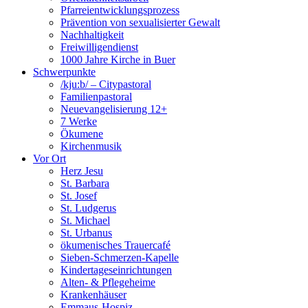
Pfarreientwicklungsprozess
Prävention von sexualisierter Gewalt
Nachhaltigkeit
Freiwilligendienst
1000 Jahre Kirche in Buer
Schwerpunkte
/kju:b/ – Citypastoral
Familienpastoral
Neuevangelisierung 12+
7 Werke
Ökumene
Kirchenmusik
Vor Ort
Herz Jesu
St. Barbara
St. Josef
St. Ludgerus
St. Michael
St. Urbanus
ökumenisches Trauercafé
Sieben-Schmerzen-Kapelle
Kindertageseinrichtungen
Alten- & Pflegeheime
Krankenhäuser
Emmaus-Hospiz