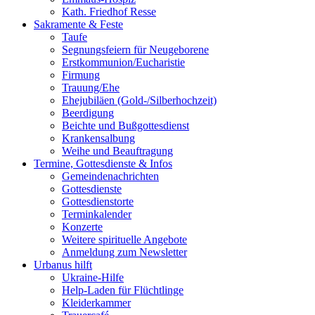
Kath. Friedhof Resse
Sakramente & Feste
Taufe
Segnungsfeiern für Neugeborene
Erstkommunion/Eucharistie
Firmung
Trauung/Ehe
Ehejubiläen (Gold-/Silberhochzeit)
Beerdigung
Beichte und Bußgottesdienst
Krankensalbung
Weihe und Beauftragung
Termine, Gottesdienste & Infos
Gemeindenachrichten
Gottesdienste
Gottesdienstorte
Terminkalender
Konzerte
Weitere spirituelle Angebote
Anmeldung zum Newsletter
Urbanus hilft
Ukraine-Hilfe
Help-Laden für Flüchtlinge
Kleiderkammer