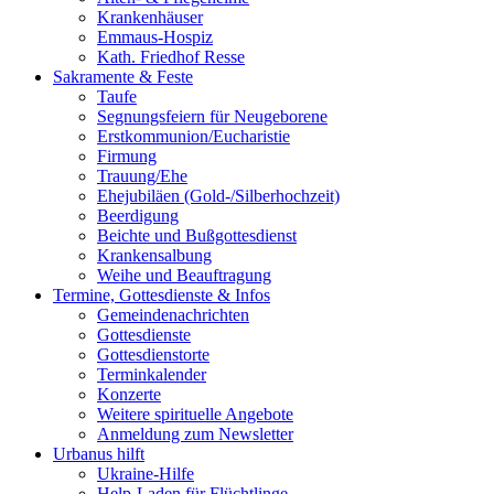
Krankenhäuser
Emmaus-Hospiz
Kath. Friedhof Resse
Sakramente & Feste
Taufe
Segnungsfeiern für Neugeborene
Erstkommunion/Eucharistie
Firmung
Trauung/Ehe
Ehejubiläen (Gold-/Silberhochzeit)
Beerdigung
Beichte und Bußgottesdienst
Krankensalbung
Weihe und Beauftragung
Termine, Gottesdienste & Infos
Gemeindenachrichten
Gottesdienste
Gottesdienstorte
Terminkalender
Konzerte
Weitere spirituelle Angebote
Anmeldung zum Newsletter
Urbanus hilft
Ukraine-Hilfe
Help-Laden für Flüchtlinge