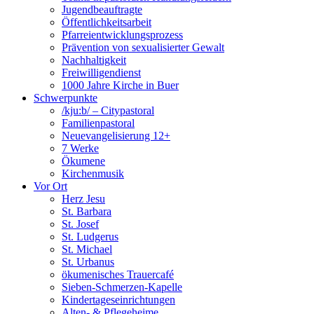
Jugendbeauftragte
Öffentlichkeitsarbeit
Pfarreientwicklungsprozess
Prävention von sexualisierter Gewalt
Nachhaltigkeit
Freiwilligendienst
1000 Jahre Kirche in Buer
Schwerpunkte
/kju:b/ – Citypastoral
Familienpastoral
Neuevangelisierung 12+
7 Werke
Ökumene
Kirchenmusik
Vor Ort
Herz Jesu
St. Barbara
St. Josef
St. Ludgerus
St. Michael
St. Urbanus
ökumenisches Trauercafé
Sieben-Schmerzen-Kapelle
Kindertageseinrichtungen
Alten- & Pflegeheime