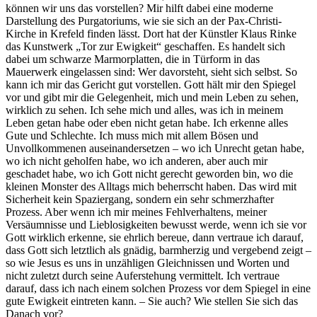
können wir uns das vorstellen? Mir hilft dabei eine moderne
Darstellung des Purgatoriums, wie sie sich an der Pax-Christi-
Kirche in Krefeld finden lässt. Dort hat der Künstler Klaus Rinke
das Kunstwerk „Tor zur Ewigkeit“ geschaffen. Es handelt sich
dabei um schwarze Marmorplatten, die in Türform in das
Mauerwerk eingelassen sind: Wer davorsteht, sieht sich selbst. So
kann ich mir das Gericht gut vorstellen. Gott hält mir den Spiegel
vor und gibt mir die Gelegenheit, mich und mein Leben zu sehen,
wirklich zu sehen. Ich sehe mich und alles, was ich in meinem
Leben getan habe oder eben nicht getan habe. Ich erkenne alles
Gute und Schlechte. Ich muss mich mit allem Bösen und
Unvollkommenen auseinandersetzen – wo ich Unrecht getan habe,
wo ich nicht geholfen habe, wo ich anderen, aber auch mir
geschadet habe, wo ich Gott nicht gerecht geworden bin, wo die
kleinen Monster des Alltags mich beherrscht haben. Das wird mit
Sicherheit kein Spaziergang, sondern ein sehr schmerzhafter
Prozess. Aber wenn ich mir meines Fehlverhaltens, meiner
Versäumnisse und Lieblosigkeiten bewusst werde, wenn ich sie vor
Gott wirklich erkenne, sie ehrlich bereue, dann vertraue ich darauf,
dass Gott sich letztlich als gnädig, barmherzig und vergebend zeigt –
so wie Jesus es uns in unzähligen Gleichnissen und Worten und
nicht zuletzt durch seine Auferstehung vermittelt. Ich vertraue
darauf, dass ich nach einem solchen Prozess vor dem Spiegel in eine
gute Ewigkeit eintreten kann. – Sie auch? Wie stellen Sie sich das
Danach vor?