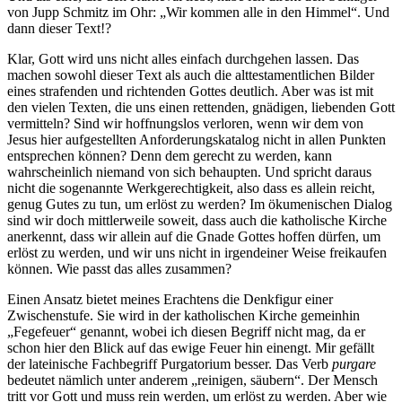
von Jupp Schmitz im Ohr: „Wir kommen alle in den Himmel“. Und
dann dieser Text!?
Klar, Gott wird uns nicht alles einfach durchgehen lassen. Das
machen sowohl dieser Text als auch die alttestamentlichen Bilder
eines strafenden und richtenden Gottes deutlich. Aber was ist mit
den vielen Texten, die uns einen rettenden, gnädigen, liebenden Gott
vermitteln? Sind wir hoffnungslos verloren, wenn wir dem von
Jesus hier aufgestellten Anforderungskatalog nicht in allen Punkten
entsprechen können? Denn dem gerecht zu werden, kann
wahrscheinlich niemand von sich behaupten. Und spricht daraus
nicht die sogenannte Werkgerechtigkeit, also dass es allein reicht,
genug Gutes zu tun, um erlöst zu werden? Im ökumenischen Dialog
sind wir doch mittlerweile soweit, dass auch die katholische Kirche
anerkennt, dass wir allein auf die Gnade Gottes hoffen dürfen, um
erlöst zu werden, und wir uns nicht in irgendeiner Weise freikaufen
können. Wie passt das alles zusammen?
Einen Ansatz bietet meines Erachtens die Denkfigur einer
Zwischenstufe. Sie wird in der katholischen Kirche gemeinhin
„Fegefeuer“ genannt, wobei ich diesen Begriff nicht mag, da er
schon hier den Blick auf das ewige Feuer hin einengt. Mir gefällt
der lateinische Fachbegriff Purgatorium besser. Das Verb
purgare
bedeutet nämlich unter anderem „reinigen, säubern“. Der Mensch
tritt vor Gott und muss rein werden, um erlöst zu werden. Aber wie