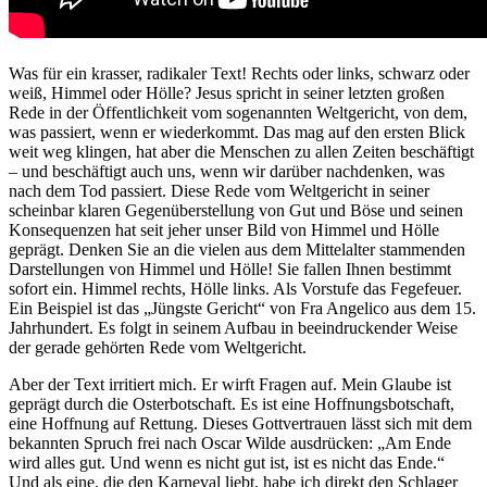
Was für ein krasser, radikaler Text! Rechts oder links, schwarz oder
weiß, Himmel oder Hölle? Jesus spricht in seiner letzten großen
Rede in der Öffentlichkeit vom sogenannten Weltgericht, von dem,
was passiert, wenn er wiederkommt. Das mag auf den ersten Blick
weit weg klingen, hat aber die Menschen zu allen Zeiten beschäftigt
– und beschäftigt auch uns, wenn wir darüber nachdenken, was
nach dem Tod passiert. Diese Rede vom Weltgericht in seiner
scheinbar klaren Gegenüberstellung von Gut und Böse und seinen
Konsequenzen hat seit jeher unser Bild von Himmel und Hölle
geprägt. Denken Sie an die vielen aus dem Mittelalter stammenden
Darstellungen von Himmel und Hölle! Sie fallen Ihnen bestimmt
sofort ein. Himmel rechts, Hölle links. Als Vorstufe das Fegefeuer.
Ein Beispiel ist das „Jüngste Gericht“ von Fra Angelico aus dem 15.
Jahrhundert. Es folgt in seinem Aufbau in beeindruckender Weise
der gerade gehörten Rede vom Weltgericht.
Aber der Text irritiert mich. Er wirft Fragen auf. Mein Glaube ist
geprägt durch die Osterbotschaft. Es ist eine Hoffnungsbotschaft,
eine Hoffnung auf Rettung. Dieses Gottvertrauen lässt sich mit dem
bekannten Spruch frei nach Oscar Wilde ausdrücken: „Am Ende
wird alles gut. Und wenn es nicht gut ist, ist es nicht das Ende.“
Und als eine, die den Karneval liebt, habe ich direkt den Schlager