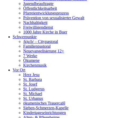
Jugendbeauftragte
Öffentlichkeitsarbeit
Pfarreientwicklungsprozess
Prävention von sexualisierter Gewalt
Nachhaltigkeit
Freiwilligendienst
1000 Jahre Kirche in Buer
Schwerpunkte
/kju:b/ – Citypastoral
Familienpastoral
Neuevangelisierung 12+
7 Werke
Ökumene
Kirchenmusik
Vor Ort
Herz Jesu
St. Barbara
St. Josef
St. Ludgerus
St. Michael
St. Urbanus
ökumenisches Trauercafé
Sieben-Schmerzen-Kapelle
Kindertageseinrichtungen
Alten- & Pflegeheime