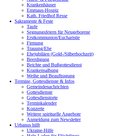
Krankenhäuser
Emmaus-Hospiz
Kath. Friedhof Resse
Sakramente & Feste
Taufe
Segnungsfeiern für Neugeborene
Erstkommunion/Eucharistie
Firmung
Trauung/Ehe
Ehejubiläen (Gold-/Silberhochzeit)
Beerdigung
Beichte und Bußgottesdienst
Krankensalbung
Weihe und Beauftragung
Termine, Gottesdienste & Infos
Gemeindenachrichten
Gottesdienste
Gottesdienstorte
Terminkalender
Konzerte
Weitere spirituelle Angebote
Anmeldung zum Newsletter
Urbanus hilft
Ukraine-Hilfe
Help-Laden für Flüchtlinge