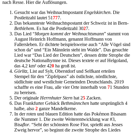
nach Resse. Hier die Auflösungen.
Gesucht war das Weihnachtspostamt
Engelskirchen
. Die
Postleitzahl lautet 51
77
7.
Das bekannteste Weihnachtspostamt der Schweiz ist in Bern-
Bethlehem
. Es hat die Postleitzahl 30
2
7.
Das Lied “
Morgen kommt der Weihnachtsmann
” stammt von
August Heinrich Hoffmann, genannt Hoffmann von
Fallersleben. Er dichtete beispielsweise auch “Alle Vögel sind
schon da” und “Ein Männlein steht im Walde”. Das gesuchte
Lied war “Das Lied der Deutschen”, dessen dritte Strophe die
deutsche Nationalhymne ist. Dieses textete er auf Helgoland,
das 4,2 km² oder 42
0
ha groß ist.
Görlitz
, List auf Sylt, Oberstdorf und Selfkant erteilen
Stempel für den “Zipfelpass” als östlichste, nördlichste,
südlichste und westlichste Gemeinden Deutschlands. 2019
schaffte es eine Frau, alle vier Orte innerhalb von
7
1 Stunden
zu bereisen.
Der originale
Herrnhuter Stern
hat 2
5
Zacken.
Das Frankfurter Gebäck
Bethmännchen
hatte ursprünglich 4
halbe, also
2
ganze Mandelkerne.
In der roten und blauen Edition hatte das Pokémon Bisasam
die Nummer 1. Die zweite Weiterentwicklung war #3,
Bisa
flor
. “Seht der schönsten Rose Flor, sprießt aus Jesses
Zweig hervor”, so beginnt die zweite Strophe des Liedes