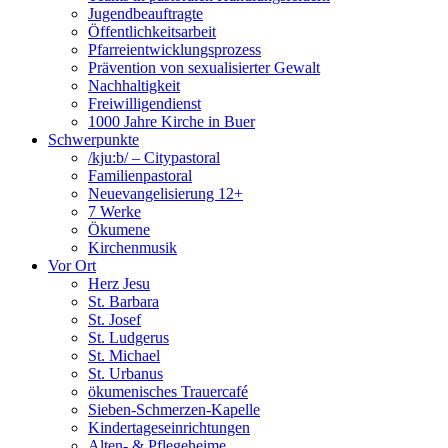
Jugendbeauftragte
Öffentlichkeitsarbeit
Pfarreientwicklungsprozess
Prävention von sexualisierter Gewalt
Nachhaltigkeit
Freiwilligendienst
1000 Jahre Kirche in Buer
Schwerpunkte
/kju:b/ – Citypastoral
Familienpastoral
Neuevangelisierung 12+
7 Werke
Ökumene
Kirchenmusik
Vor Ort
Herz Jesu
St. Barbara
St. Josef
St. Ludgerus
St. Michael
St. Urbanus
ökumenisches Trauercafé
Sieben-Schmerzen-Kapelle
Kindertageseinrichtungen
Alten- & Pflegeheime