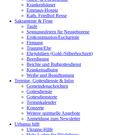
Krankenhäuser
Emmaus-Hospiz
Kath. Friedhof Resse
Sakramente & Feste
Taufe
Segnungsfeiern für Neugeborene
Erstkommunion/Eucharistie
Firmung
Trauung/Ehe
Ehejubiläen (Gold-/Silberhochzeit)
Beerdigung
Beichte und Bußgottesdienst
Krankensalbung
Weihe und Beauftragung
Termine, Gottesdienste & Infos
Gemeindenachrichten
Gottesdienste
Gottesdienstorte
Terminkalender
Konzerte
Weitere spirituelle Angebote
Anmeldung zum Newsletter
Urbanus hilft
Ukraine-Hilfe
Help-Laden für Flüchtlinge