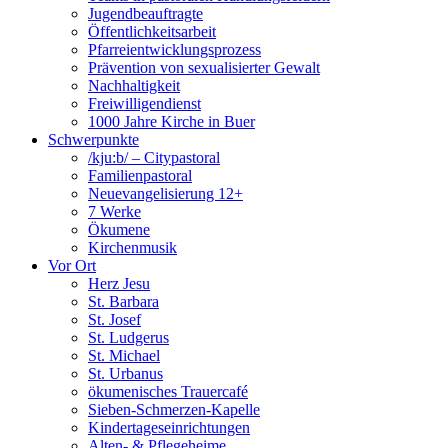
Jugendbeauftragte
Öffentlichkeitsarbeit
Pfarreientwicklungsprozess
Prävention von sexualisierter Gewalt
Nachhaltigkeit
Freiwilligendienst
1000 Jahre Kirche in Buer
Schwerpunkte
/kju:b/ – Citypastoral
Familienpastoral
Neuevangelisierung 12+
7 Werke
Ökumene
Kirchenmusik
Vor Ort
Herz Jesu
St. Barbara
St. Josef
St. Ludgerus
St. Michael
St. Urbanus
ökumenisches Trauercafé
Sieben-Schmerzen-Kapelle
Kindertageseinrichtungen
Alten- & Pflegeheime