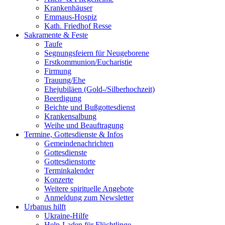
Krankenhäuser
Emmaus-Hospiz
Kath. Friedhof Resse
Sakramente & Feste
Taufe
Segnungsfeiern für Neugeborene
Erstkommunion/Eucharistie
Firmung
Trauung/Ehe
Ehejubiläen (Gold-/Silberhochzeit)
Beerdigung
Beichte und Bußgottesdienst
Krankensalbung
Weihe und Beauftragung
Termine, Gottesdienste & Infos
Gemeindenachrichten
Gottesdienste
Gottesdienstorte
Terminkalender
Konzerte
Weitere spirituelle Angebote
Anmeldung zum Newsletter
Urbanus hilft
Ukraine-Hilfe
Help-Laden für Flüchtlinge