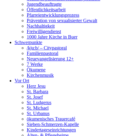
Jugendbeauftragte
Öffentlichkeitsarbeit
Pfarreientwicklungsprozess
Prävention von sexualisierter Gewalt
Nachhaltigkeit
Freiwilligendienst
1000 Jahre Kirche in Buer
Schwerpunkte
/kju:b/ – Citypastoral
Familienpastoral
Neuevangelisierung 12+
7 Werke
Ökumene
Kirchenmusik
Vor Ort
Herz Jesu
St. Barbara
St. Josef
St. Ludgerus
St. Michael
St. Urbanus
ökumenisches Trauercafé
Sieben-Schmerzen-Kapelle
Kindertageseinrichtungen
Alten- & Pflegeheime