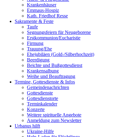
Krankenhäuser
Emmaus-Hospiz
Kath. Friedhof Resse
Sakramente & Feste
Taufe
Segnungsfeiern für Neugeborene
Erstkommunion/Eucharistie
Firmung
Trauung/Ehe
Ehejubiläen (Gold-/Silberhochzeit)
Beerdigung
Beichte und Bußgottesdienst
Krankensalbung
Weihe und Beauftragung
Termine, Gottesdienste & Infos
Gemeindenachrichten
Gottesdienste
Gottesdienstorte
Terminkalender
Konzerte
Weitere spirituelle Angebote
Anmeldung zum Newsletter
Urbanus hilft
Ukraine-Hilfe
Help-Laden für Flüchtlinge