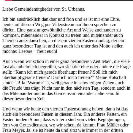
Liebe Gemeindemitglieder von St. Urbanus.
Ich bin ausdrücklich dankbar und froh und es ist mir eine Ehre,
heute auf diesem Weg per Videostream zu Ihnen sprechen zu
dürfen. Eine ganz ungewöhnliche Art und Weise zueinander zu
kommen, miteinander in Kontakt zu treten und miteinander auch
Themen auszutauschen, an diesem vierten Fastensonntag, der ein
ganz besonderer Tag ist und den auch ich unter das Motto stellen
möchte: Laetare – freut euch!
Auch wenn wir schon in einer ganz besonderen Zeit leben, die viele
fast als unheimlich begreifen, wo sich der eine oder andere die Frage
stellt: “Kann ich mich gerade überhaupt freuen? Soll ich mich
überhaupt gerade freuen? Darf ich mich freuen?” Meine Botschaft
lautet: Ja! Ja! Warum? Ja, weil gerade in schwierigen Zeiten auch
die Freude uns trägt. Nicht nur in den nächsten Tag, sondern auch in
das Miteinander und in das Gemeinsam-einander-nahe-sein. In
dieser besonderen Zeit.
Und wenn wir heute den vierten Fastensonntag haben, dann ist das
auch ein besonderes Fasten in diesem Jahr. Ein anderes Fasten, ein
Fasten in dem Sinne, dass wir fern sind von vielen Begegnungen,
fern von Gottesdiensten, wo wir sehen, da kommt Frau Müller oder
Frau Meyer. Ja, sie ist heute da und sitzt wie immer in der dritten