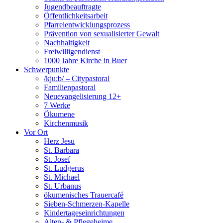
Jugendbeauftragte
Öffentlichkeitsarbeit
Pfarreientwicklungsprozess
Prävention von sexualisierter Gewalt
Nachhaltigkeit
Freiwilligendienst
1000 Jahre Kirche in Buer
Schwerpunkte
/kju:b/ – Citypastoral
Familienpastoral
Neuevangelisierung 12+
7 Werke
Ökumene
Kirchenmusik
Vor Ort
Herz Jesu
St. Barbara
St. Josef
St. Ludgerus
St. Michael
St. Urbanus
ökumenisches Trauercafé
Sieben-Schmerzen-Kapelle
Kindertageseinrichtungen
Alten- & Pflegeheime