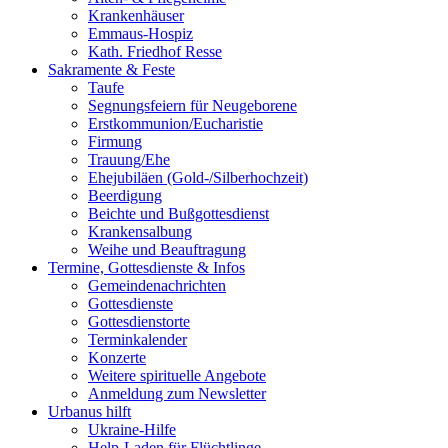
Krankenhäuser
Emmaus-Hospiz
Kath. Friedhof Resse
Sakramente & Feste
Taufe
Segnungsfeiern für Neugeborene
Erstkommunion/Eucharistie
Firmung
Trauung/Ehe
Ehejubiläen (Gold-/Silberhochzeit)
Beerdigung
Beichte und Bußgottesdienst
Krankensalbung
Weihe und Beauftragung
Termine, Gottesdienste & Infos
Gemeindenachrichten
Gottesdienste
Gottesdienstorte
Terminkalender
Konzerte
Weitere spirituelle Angebote
Anmeldung zum Newsletter
Urbanus hilft
Ukraine-Hilfe
Help-Laden für Flüchtlinge