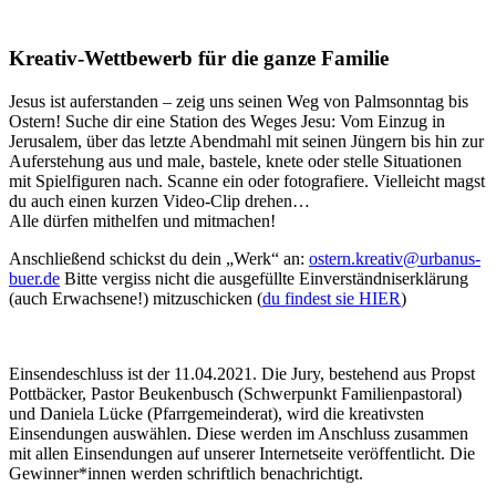
Kreativ-Wettbewerb für die ganze Familie
Jesus ist auferstanden – zeig uns seinen Weg von Palmsonntag bis
Ostern! Suche dir eine Station des Weges Jesu: Vom Einzug in
Jerusalem, über das letzte Abendmahl mit seinen Jüngern bis hin zur
Auferstehung aus und male, bastele, knete oder stelle Situationen
mit Spielfiguren nach.
Scanne ein oder fotografiere. Vielleicht magst
du auch einen kurzen Video-Clip drehen…
Alle dürfen mithelfen und mitmachen!
Anschließend schickst du dein „Werk“ an:
ostern.kreativ@urbanus-
buer.de
Bitte vergiss nicht die ausgefüllte Einverständniserklärung
(auch Erwachsene!) mitzuschicken (
du findest sie HIER
)
Einsendeschluss ist der 11.04.2021. Die Jury, bestehend aus Propst
Pottbäcker, Pastor Beukenbusch (Schwerpunkt Familienpastoral)
und Daniela Lücke (Pfarrgemeinderat), wird die kreativsten
Einsendungen auswählen. Diese werden im Anschluss zusammen
mit allen Einsendungen auf unserer Internetseite veröffentlicht. Die
Gewinner*innen werden schriftlich benachrichtigt.