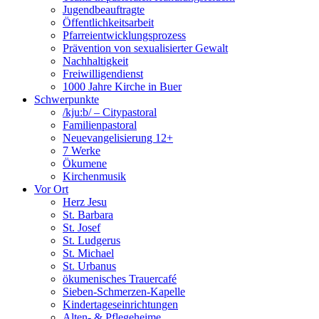
Jugendbeauftragte
Öffentlichkeitsarbeit
Pfarreientwicklungsprozess
Prävention von sexualisierter Gewalt
Nachhaltigkeit
Freiwilligendienst
1000 Jahre Kirche in Buer
Schwerpunkte
/kju:b/ – Citypastoral
Familienpastoral
Neuevangelisierung 12+
7 Werke
Ökumene
Kirchenmusik
Vor Ort
Herz Jesu
St. Barbara
St. Josef
St. Ludgerus
St. Michael
St. Urbanus
ökumenisches Trauercafé
Sieben-Schmerzen-Kapelle
Kindertageseinrichtungen
Alten- & Pflegeheime