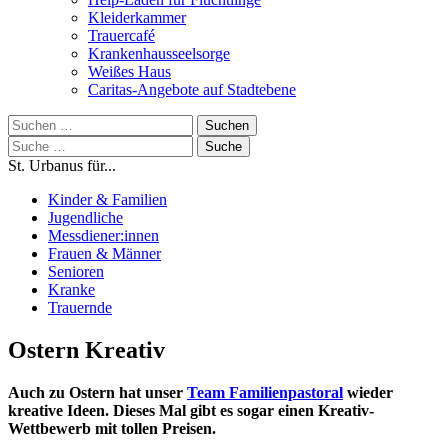
Kleiderkammer
Trauercafé
Krankenhausseelsorge
Weißes Haus
Caritas-Angebote auf Stadtebene
Suchen
nach:
Suche
nach:
St. Urbanus für...
Kinder & Familien
Jugendliche
Messdiener:innen
Frauen & Männer
Senioren
Kranke
Trauernde
Ostern Kreativ
Auch zu Ostern hat unser
Team Familienpastoral
wieder
kreative Ideen. Dieses Mal gibt es sogar einen Kreativ-
Wettbewerb mit tollen Preisen.