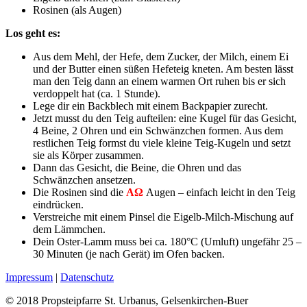
Rosinen (als Augen)
Los geht es:
Aus dem Mehl, der Hefe, dem Zucker, der Milch, einem Ei
und der Butter einen süßen Hefeteig kneten. Am besten lässt
man den Teig dann an einem warmen Ort ruhen bis er sich
verdoppelt hat (ca. 1 Stunde).
Lege dir ein Backblech mit einem Backpapier zurecht.
Jetzt musst du den Teig aufteilen: eine Kugel für das Gesicht,
4 Beine, 2 Ohren und ein Schwänzchen formen. Aus dem
restlichen Teig formst du viele kleine Teig-Kugeln und setzt
sie als Körper zusammen.
Dann das Gesicht, die Beine, die Ohren und das
Schwänzchen ansetzen.
Die Rosinen sind die
AΩ
Augen – einfach leicht in den Teig
eindrücken.
Verstreiche mit einem Pinsel die Eigelb-Milch-Mischung auf
dem Lämmchen.
Dein Oster-Lamm muss bei ca. 180°C (Umluft) ungefähr 25 –
30 Minuten (je nach Gerät) im Ofen backen.
Impressum
|
Datenschutz
© 2018 Propsteipfarre St. Urbanus, Gelsenkirchen-Buer