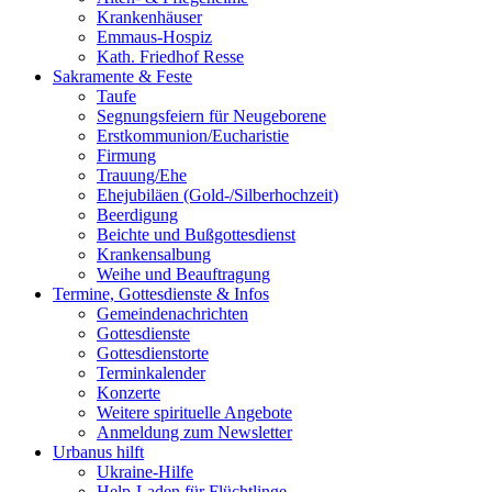
Krankenhäuser
Emmaus-Hospiz
Kath. Friedhof Resse
Sakramente & Feste
Taufe
Segnungsfeiern für Neugeborene
Erstkommunion/Eucharistie
Firmung
Trauung/Ehe
Ehejubiläen (Gold-/Silberhochzeit)
Beerdigung
Beichte und Bußgottesdienst
Krankensalbung
Weihe und Beauftragung
Termine, Gottesdienste & Infos
Gemeindenachrichten
Gottesdienste
Gottesdienstorte
Terminkalender
Konzerte
Weitere spirituelle Angebote
Anmeldung zum Newsletter
Urbanus hilft
Ukraine-Hilfe
Help-Laden für Flüchtlinge