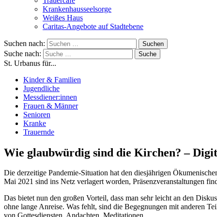
Trauercafé
Krankenhausseelsorge
Weißes Haus
Caritas-Angebote auf Stadtebene
Suchen nach:
Suche nach:
St. Urbanus für...
Kinder & Familien
Jugendliche
Messdiener:innen
Frauen & Männer
Senioren
Kranke
Trauernde
Wie glaubwürdig sind die Kirchen? – Digi
Die derzeitige Pandemie-Situation hat den diesjährigen Ökumenische
Mai 2021 sind ins Netz verlagert worden, Präsenzveranstaltungen find
Das bietet nun den großen Vorteil, dass man sehr leicht an den Dis
ohne lange Anreise. Was fehlt, sind die Begegnungen mit anderen Te
von Gottesdiensten, Andachten, Meditationen.