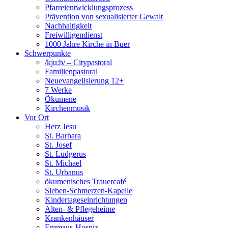
Pfarreientwicklungsprozess
Prävention von sexualisierter Gewalt
Nachhaltigkeit
Freiwilligendienst
1000 Jahre Kirche in Buer
Schwerpunkte
/kju:b/ – Citypastoral
Familienpastoral
Neuevangelisierung 12+
7 Werke
Ökumene
Kirchenmusik
Vor Ort
Herz Jesu
St. Barbara
St. Josef
St. Ludgerus
St. Michael
St. Urbanus
ökumenisches Trauercafé
Sieben-Schmerzen-Kapelle
Kindertageseinrichtungen
Alten- & Pflegeheime
Krankenhäuser
Emmaus-Hospiz