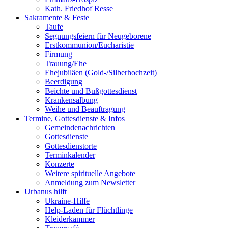
Kath. Friedhof Resse
Sakramente & Feste
Taufe
Segnungsfeiern für Neugeborene
Erstkommunion/Eucharistie
Firmung
Trauung/Ehe
Ehejubiläen (Gold-/Silberhochzeit)
Beerdigung
Beichte und Bußgottesdienst
Krankensalbung
Weihe und Beauftragung
Termine, Gottesdienste & Infos
Gemeindenachrichten
Gottesdienste
Gottesdienstorte
Terminkalender
Konzerte
Weitere spirituelle Angebote
Anmeldung zum Newsletter
Urbanus hilft
Ukraine-Hilfe
Help-Laden für Flüchtlinge
Kleiderkammer