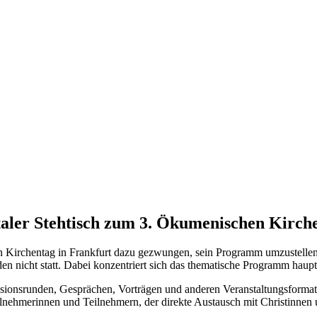
taler Stehtisch zum 3. Ökumenischen Kirch
n Kirchentag in Frankfurt dazu gezwungen, sein Programm umzustellen 
en nicht statt. Dabei konzentriert sich das thematische Programm haup
kussionsrunden, Gesprächen, Vorträgen und anderen Veranstaltungsform
ilnehmerinnen und Teilnehmern, der direkte Austausch mit Christinne