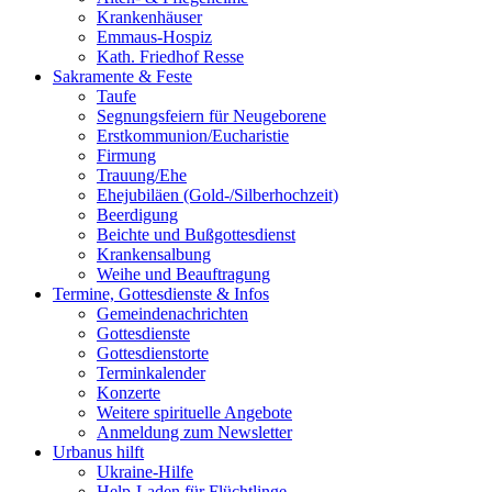
Krankenhäuser
Emmaus-Hospiz
Kath. Friedhof Resse
Sakramente & Feste
Taufe
Segnungsfeiern für Neugeborene
Erstkommunion/Eucharistie
Firmung
Trauung/Ehe
Ehejubiläen (Gold-/Silberhochzeit)
Beerdigung
Beichte und Bußgottesdienst
Krankensalbung
Weihe und Beauftragung
Termine, Gottesdienste & Infos
Gemeindenachrichten
Gottesdienste
Gottesdienstorte
Terminkalender
Konzerte
Weitere spirituelle Angebote
Anmeldung zum Newsletter
Urbanus hilft
Ukraine-Hilfe
Help-Laden für Flüchtlinge