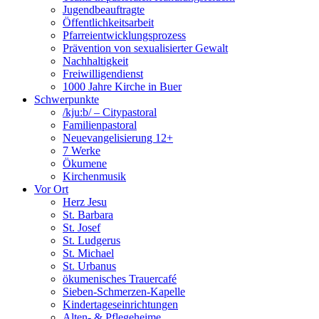
Jugendbeauftragte
Öffentlichkeitsarbeit
Pfarreientwicklungsprozess
Prävention von sexualisierter Gewalt
Nachhaltigkeit
Freiwilligendienst
1000 Jahre Kirche in Buer
Schwerpunkte
/kju:b/ – Citypastoral
Familienpastoral
Neuevangelisierung 12+
7 Werke
Ökumene
Kirchenmusik
Vor Ort
Herz Jesu
St. Barbara
St. Josef
St. Ludgerus
St. Michael
St. Urbanus
ökumenisches Trauercafé
Sieben-Schmerzen-Kapelle
Kindertageseinrichtungen
Alten- & Pflegeheime