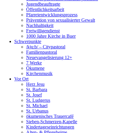
Jugendbeauftragte
Öffentlichkeitsarbeit
Pfarreientwicklungsprozess
Prävention von sexualisierter Gewalt
Nachhaltigkeit
Freiwilligendienst
1000 Jahre Kirche in Buer
Schwerpunkte
/kju:b/ – Citypastoral
Familienpastoral
Neuevangelisierung 12+
7 Werke
Ökumene
Kirchenmusik
Vor Ort
Herz Jesu
St. Barbara
St. Josef
St. Ludgerus
St. Michael
St. Urbanus
ökumenisches Trauercafé
Sieben-Schmerzen-Kapelle
Kindertageseinrichtungen
Alten- & Pflegeheime