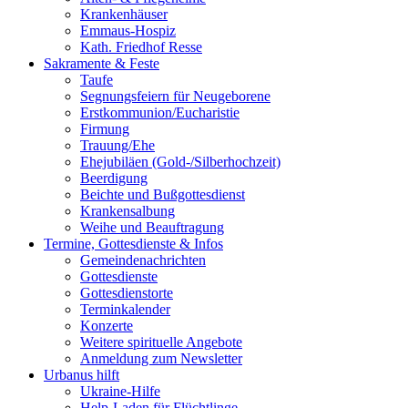
Krankenhäuser
Emmaus-Hospiz
Kath. Friedhof Resse
Sakramente & Feste
Taufe
Segnungsfeiern für Neugeborene
Erstkommunion/Eucharistie
Firmung
Trauung/Ehe
Ehejubiläen (Gold-/Silberhochzeit)
Beerdigung
Beichte und Bußgottesdienst
Krankensalbung
Weihe und Beauftragung
Termine, Gottesdienste & Infos
Gemeindenachrichten
Gottesdienste
Gottesdienstorte
Terminkalender
Konzerte
Weitere spirituelle Angebote
Anmeldung zum Newsletter
Urbanus hilft
Ukraine-Hilfe
Help-Laden für Flüchtlinge