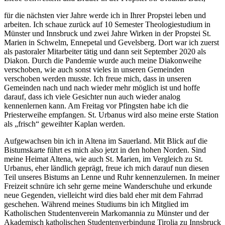
für die nächsten vier Jahre werde ich in Ihrer Propstei leben und
arbeiten. Ich schaue zurück auf 10 Semester Theologiestudium in
Münster und Innsbruck und zwei Jahre Wirken in der Propstei St.
Marien in Schwelm, Ennepetal und Gevelsberg. Dort war ich zuerst
als pastoraler Mitarbeiter tätig und dann seit September 2020 als
Diakon. Durch die Pandemie wurde auch meine Diakonweihe
verschoben, wie auch sonst vieles in unseren Gemeinden
verschoben werden musste. Ich freue mich, dass in unseren
Gemeinden nach und nach wieder mehr möglich ist und hoffe
darauf, dass ich viele Gesichter nun auch wieder analog
kennenlernen kann. Am Freitag vor Pfingsten habe ich die
Priesterweihe empfangen. St. Urbanus wird also meine erste Station
als „frisch“ geweihter Kaplan werden.
Aufgewachsen bin ich in Altena im Sauerland. Mit Blick auf die
Bistumskarte führt es mich also jetzt in den hohen Norden. Sind
meine Heimat Altena, wie auch St. Marien, im Vergleich zu St.
Urbanus, eher ländlich geprägt, freue ich mich darauf nun diesen
Teil unseres Bistums an Lenne und Ruhr kennenzulernen. In meiner
Freizeit schnüre ich sehr gerne meine Wanderschuhe und erkunde
neue Gegenden, vielleicht wird dies bald eher mit dem Fahrrad
geschehen. Während meines Studiums bin ich Mitglied im
Katholischen Studentenverein Markomannia zu Münster und der
Akademisch katholischen Studentenverbindung Tirolia zu Innsbruck