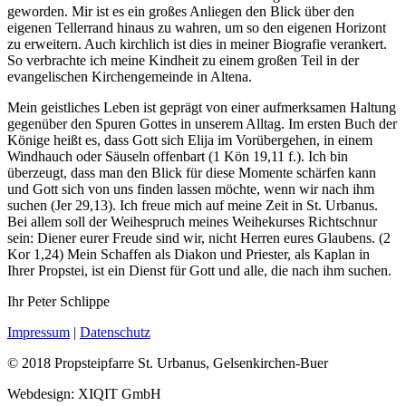
geworden. Mir ist es ein großes Anliegen den Blick über den
eigenen Tellerrand hinaus zu wahren, um so den eigenen Horizont
zu erweitern. Auch kirchlich ist dies in meiner Biografie verankert.
So verbrachte ich meine Kindheit zu einem großen Teil in der
evangelischen Kirchengemeinde in Altena.
Mein geistliches Leben ist geprägt von einer aufmerksamen Haltung
gegenüber den Spuren Gottes in unserem Alltag. Im ersten Buch der
Könige heißt es, dass Gott sich Elija im Vorübergehen, in einem
Windhauch oder Säuseln offenbart (1 Kön 19,11 f.). Ich bin
überzeugt, dass man den Blick für diese Momente schärfen kann
und Gott sich von uns finden lassen möchte, wenn wir nach ihm
suchen (Jer 29,13). Ich freue mich auf meine Zeit in St. Urbanus.
Bei allem soll der Weihespruch meines Weihekurses Richtschnur
sein: Diener eurer Freude sind wir, nicht Herren eures Glaubens. (2
Kor 1,24) Mein Schaffen als Diakon und Priester, als Kaplan in
Ihrer Propstei, ist ein Dienst für Gott und alle, die nach ihm suchen.
Ihr Peter Schlippe
Impressum
|
Datenschutz
© 2018 Propsteipfarre St. Urbanus, Gelsenkirchen-Buer
Webdesign: XIQIT GmbH