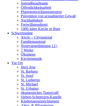
Jugendbeauftragte
Öffentlichkeitsarbeit
Pfarreientwicklungsprozess
Prävention von sexualisierter Gewalt
Nachhaltigkeit
Freiwilligendienst
1000 Jahre Kirche in Buer
Schwerpunkte
/kju:b/ – Citypastoral
Familienpastoral
Neuevangelisierung 12+
7 Werke
Ökumene
Kirchenmusik
Vor Ort
Herz Jesu
St. Barbara
St. Josef
St. Ludgerus
St. Michael
St. Urbanus
ökumenisches Trauercafé
Sieben-Schmerzen-Kapelle
Kindertageseinrichtungen
Alten- & Pflegeheime