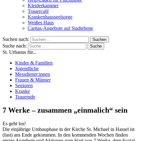
Kleiderkammer
Trauercafé
Krankenhausseelsorge
Weißes Haus
Caritas-Angebote auf Stadtebene
Suchen nach:
Suche nach:
St. Urbanus für...
Kinder & Familien
Jugendliche
Messdiener:innen
Frauen & Männer
Senioren
Kranke
Trauernde
7 Werke – zusammen „einmalich“ sein
Es geht los!
Die einjährige Umbauphase in der Kirche St. Michael in Hassel ist
(fast) ans Ende gekommen. In den kommenden Wochen finden
einige Angebote und Aktionen zum Start von 7 Werke, dem Sozial-