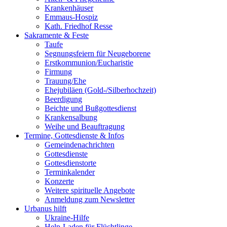
Krankenhäuser
Emmaus-Hospiz
Kath. Friedhof Resse
Sakramente & Feste
Taufe
Segnungsfeiern für Neugeborene
Erstkommunion/Eucharistie
Firmung
Trauung/Ehe
Ehejubiläen (Gold-/Silberhochzeit)
Beerdigung
Beichte und Bußgottesdienst
Krankensalbung
Weihe und Beauftragung
Termine, Gottesdienste & Infos
Gemeindenachrichten
Gottesdienste
Gottesdienstorte
Terminkalender
Konzerte
Weitere spirituelle Angebote
Anmeldung zum Newsletter
Urbanus hilft
Ukraine-Hilfe
Help-Laden für Flüchtlinge