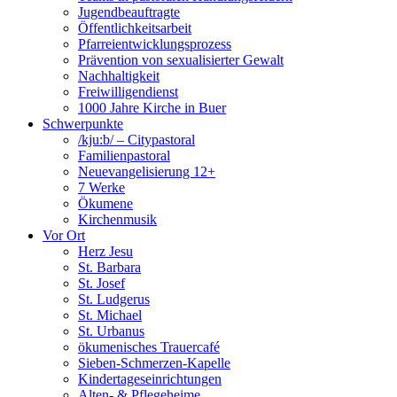
Jugendbeauftragte
Öffentlichkeitsarbeit
Pfarreientwicklungsprozess
Prävention von sexualisierter Gewalt
Nachhaltigkeit
Freiwilligendienst
1000 Jahre Kirche in Buer
Schwerpunkte
/kju:b/ – Citypastoral
Familienpastoral
Neuevangelisierung 12+
7 Werke
Ökumene
Kirchenmusik
Vor Ort
Herz Jesu
St. Barbara
St. Josef
St. Ludgerus
St. Michael
St. Urbanus
ökumenisches Trauercafé
Sieben-Schmerzen-Kapelle
Kindertageseinrichtungen
Alten- & Pflegeheime