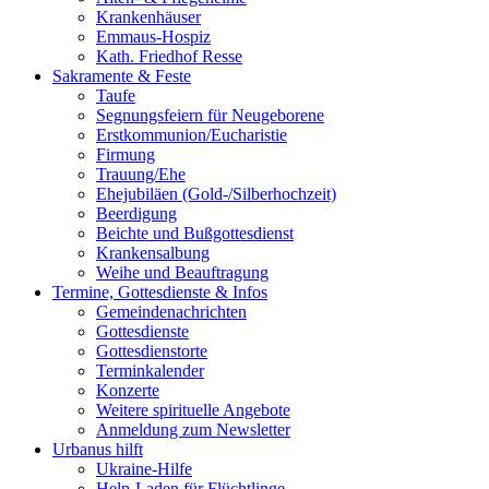
Krankenhäuser
Emmaus-Hospiz
Kath. Friedhof Resse
Sakramente & Feste
Taufe
Segnungsfeiern für Neugeborene
Erstkommunion/Eucharistie
Firmung
Trauung/Ehe
Ehejubiläen (Gold-/Silberhochzeit)
Beerdigung
Beichte und Bußgottesdienst
Krankensalbung
Weihe und Beauftragung
Termine, Gottesdienste & Infos
Gemeindenachrichten
Gottesdienste
Gottesdienstorte
Terminkalender
Konzerte
Weitere spirituelle Angebote
Anmeldung zum Newsletter
Urbanus hilft
Ukraine-Hilfe
Help-Laden für Flüchtlinge