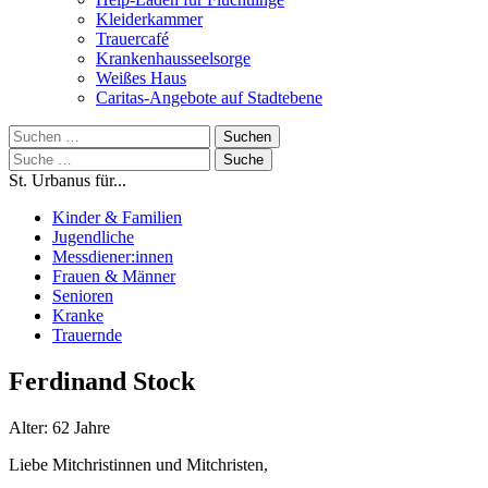
Kleiderkammer
Trauercafé
Krankenhausseelsorge
Weißes Haus
Caritas-Angebote auf Stadtebene
Suchen
nach:
Suche
nach:
St. Urbanus für...
Kinder & Familien
Jugendliche
Messdiener:innen
Frauen & Männer
Senioren
Kranke
Trauernde
Ferdinand Stock
Alter: 62 Jahre
Liebe Mitchristinnen und Mitchristen,