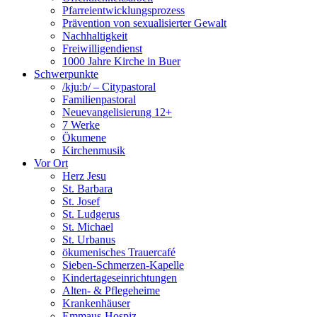
Pfarreientwicklungsprozess
Prävention von sexualisierter Gewalt
Nachhaltigkeit
Freiwilligendienst
1000 Jahre Kirche in Buer
Schwerpunkte
/kju:b/ – Citypastoral
Familienpastoral
Neuevangelisierung 12+
7 Werke
Ökumene
Kirchenmusik
Vor Ort
Herz Jesu
St. Barbara
St. Josef
St. Ludgerus
St. Michael
St. Urbanus
ökumenisches Trauercafé
Sieben-Schmerzen-Kapelle
Kindertageseinrichtungen
Alten- & Pflegeheime
Krankenhäuser
Emmaus-Hospiz