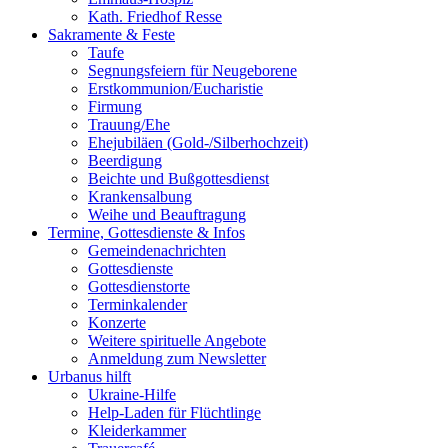
Kath. Friedhof Resse
Sakramente & Feste
Taufe
Segnungsfeiern für Neugeborene
Erstkommunion/Eucharistie
Firmung
Trauung/Ehe
Ehejubiläen (Gold-/Silberhochzeit)
Beerdigung
Beichte und Bußgottesdienst
Krankensalbung
Weihe und Beauftragung
Termine, Gottesdienste & Infos
Gemeindenachrichten
Gottesdienste
Gottesdienstorte
Terminkalender
Konzerte
Weitere spirituelle Angebote
Anmeldung zum Newsletter
Urbanus hilft
Ukraine-Hilfe
Help-Laden für Flüchtlinge
Kleiderkammer