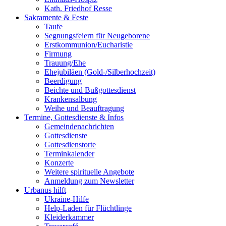
Kath. Friedhof Resse
Sakramente & Feste
Taufe
Segnungsfeiern für Neugeborene
Erstkommunion/Eucharistie
Firmung
Trauung/Ehe
Ehejubiläen (Gold-/Silberhochzeit)
Beerdigung
Beichte und Bußgottesdienst
Krankensalbung
Weihe und Beauftragung
Termine, Gottesdienste & Infos
Gemeindenachrichten
Gottesdienste
Gottesdienstorte
Terminkalender
Konzerte
Weitere spirituelle Angebote
Anmeldung zum Newsletter
Urbanus hilft
Ukraine-Hilfe
Help-Laden für Flüchtlinge
Kleiderkammer