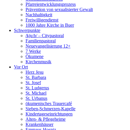
Pfarreientwicklungsprozess
Prävention von sexualisierter Gewalt
Nachhaltigkeit
Freiwilligendienst
1000 Jahre Kirche in Buer
Schwerpunkte
/kju:b/ – Citypastoral
Familienpastoral
Neuevangelisierung 12+
7 Werke
Ökumene
Kirchenmusik
Vor Ort
Herz Jesu
St. Barbara
St. Josef
St. Ludgerus
St. Michael
St. Urbanus
ökumenisches Trauercafé
Sieben-Schmerzen-Kapelle
Kindertageseinrichtungen
Alten- & Pflegeheime
Krankenhäuser
Emmaus-Hospiz