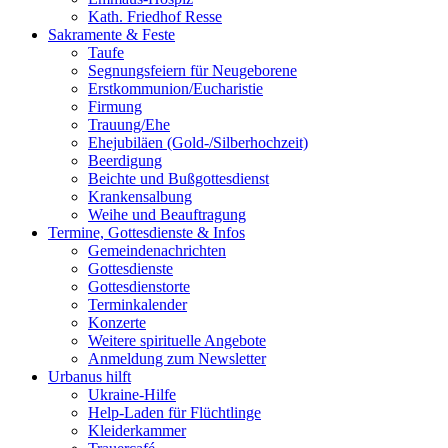
Kath. Friedhof Resse
Sakramente & Feste
Taufe
Segnungsfeiern für Neugeborene
Erstkommunion/Eucharistie
Firmung
Trauung/Ehe
Ehejubiläen (Gold-/Silberhochzeit)
Beerdigung
Beichte und Bußgottesdienst
Krankensalbung
Weihe und Beauftragung
Termine, Gottesdienste & Infos
Gemeindenachrichten
Gottesdienste
Gottesdienstorte
Terminkalender
Konzerte
Weitere spirituelle Angebote
Anmeldung zum Newsletter
Urbanus hilft
Ukraine-Hilfe
Help-Laden für Flüchtlinge
Kleiderkammer