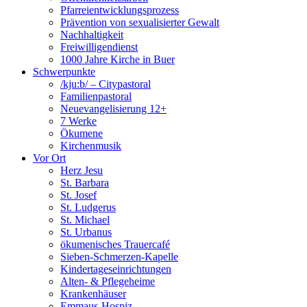
Pfarreientwicklungsprozess
Prävention von sexualisierter Gewalt
Nachhaltigkeit
Freiwilligendienst
1000 Jahre Kirche in Buer
Schwerpunkte
/kju:b/ – Citypastoral
Familienpastoral
Neuevangelisierung 12+
7 Werke
Ökumene
Kirchenmusik
Vor Ort
Herz Jesu
St. Barbara
St. Josef
St. Ludgerus
St. Michael
St. Urbanus
ökumenisches Trauercafé
Sieben-Schmerzen-Kapelle
Kindertageseinrichtungen
Alten- & Pflegeheime
Krankenhäuser
Emmaus-Hospiz