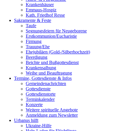
Krankenhäuser
Emmaus-Hospiz
Kath. Friedhof Resse
Sakramente & Feste
Taufe
Segnungsfeiern für Neugeborene
Erstkommunion/Eucharistie
Firmung
Trauung/Ehe
Ehejubiläen (Gold-/Silberhochzeit)
Beerdigung
Beichte und Bußgottesdienst
Krankensalbung
Weihe und Beauftragung
Termine, Gottesdienste & Infos
Gemeindenachrichten
Gottesdienste
Gottesdienstorte
Terminkalender
Konzerte
Weitere spirituelle Angebote
Anmeldung zum Newsletter
Urbanus hilft
Ukraine-Hilfe
Help-Laden für Flüchtlinge