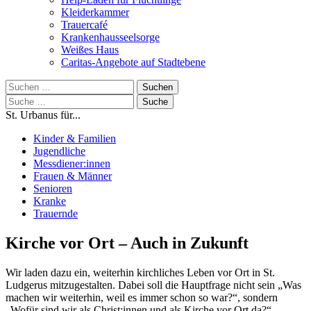
Kleiderkammer
Trauercafé
Krankenhausseelsorge
Weißes Haus
Caritas-Angebote auf Stadtebene
Suchen
nach:
Suche
nach:
St. Urbanus für...
Kinder & Familien
Jugendliche
Messdiener:innen
Frauen & Männer
Senioren
Kranke
Trauernde
Kirche vor Ort – Auch in Zukunft
Wir laden dazu ein, weiterhin kirchliches Leben vor Ort in St.
Ludgerus mitzugestalten. Dabei soll die Hauptfrage nicht sein „Was
machen wir weiterhin, weil es immer schon so war?“, sondern
„Wofür sind wir als Christ:innen und als Kirche vor Ort da?“.