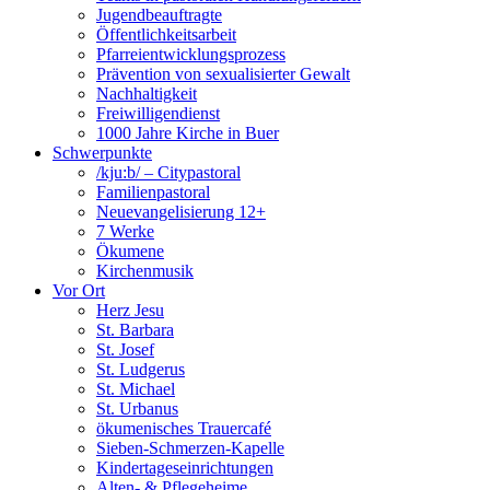
Jugendbeauftragte
Öffentlichkeitsarbeit
Pfarreientwicklungsprozess
Prävention von sexualisierter Gewalt
Nachhaltigkeit
Freiwilligendienst
1000 Jahre Kirche in Buer
Schwerpunkte
/kju:b/ – Citypastoral
Familienpastoral
Neuevangelisierung 12+
7 Werke
Ökumene
Kirchenmusik
Vor Ort
Herz Jesu
St. Barbara
St. Josef
St. Ludgerus
St. Michael
St. Urbanus
ökumenisches Trauercafé
Sieben-Schmerzen-Kapelle
Kindertageseinrichtungen
Alten- & Pflegeheime