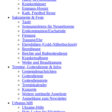
Krankenhäuser
Emmaus-Hospiz
Kath. Friedhof Resse
Sakramente & Feste
Taufe
Segnungsfeiern für Neugeborene
Erstkommunion/Eucharistie
Firmung
Trauung/Ehe
Ehejubiläen (Gold-/Silberhochzeit)
Beerdigung
Beichte und Bußgottesdienst
Krankensalbung
Weihe und Beauftragung
Termine, Gottesdienste & Infos
Gemeindenachrichten
Gottesdienste
Gottesdienstorte
Terminkalender
Konzerte
Weitere spirituelle Angebote
Anmeldung zum Newsletter
Urbanus hilft
Ukraine-Hilfe
Help-Laden für Flüchtlinge