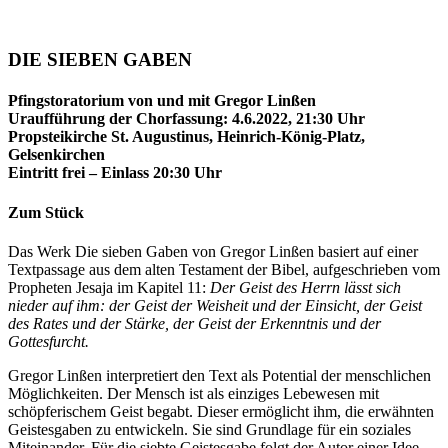
DIE SIEBEN GABEN
Pfingstoratorium von und mit Gregor Linßen
Uraufführung der Chorfassung: 4.6.2022, 21:30 Uhr
Propsteikirche St. Augustinus, Heinrich-König-Platz,
Gelsenkirchen
Eintritt frei – Einlass 20:30 Uhr
Zum Stück
Das Werk Die sieben Gaben von Gregor Linßen basiert auf einer
Textpassage aus dem alten Testament der Bibel, aufgeschrieben vom
Propheten Jesaja im Kapitel 11:
Der Geist des Herrn lässt sich
nieder auf ihm: der Geist der Weisheit und der Einsicht, der Geist
des Rates und der Stärke, der Geist der Erkenntnis und der
Gottesfurcht.
Gregor Linßen interpretiert den Text als Potential der menschlichen
Möglichkeiten. Der Mensch ist als einziges Lebewesen mit
schöpferischem Geist begabt. Dieser ermöglicht ihm, die erwähnten
Geistesgaben zu entwickeln. Sie sind Grundlage für ein soziales
Miteinander. Für die siebte Geistesgabe folgt der Autor einer Idee