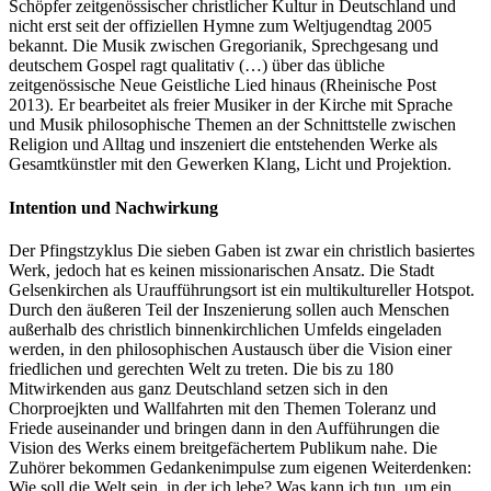
Schöpfer zeitgenössischer christlicher Kultur in Deutschland und
nicht erst seit der offiziellen Hymne zum Weltjugendtag 2005
bekannt. Die Musik zwischen Gregorianik, Sprechgesang und
deutschem Gospel ragt qualitativ (…) über das übliche
zeitgenössische Neue Geistliche Lied hinaus (Rheinische Post
2013). Er bearbeitet als freier Musiker in der Kirche mit Sprache
und Musik philosophische Themen an der Schnittstelle zwischen
Religion und Alltag und inszeniert die entstehenden Werke als
Gesamtkünstler mit den Gewerken Klang, Licht und Projektion.
Intention und Nachwirkung
Der Pfingstzyklus Die sieben Gaben ist zwar ein christlich basiertes
Werk, jedoch hat es keinen missionarischen Ansatz. Die Stadt
Gelsenkirchen als Uraufführungsort ist ein multikultureller Hotspot.
Durch den äußeren Teil der Inszenierung sollen auch Menschen
außerhalb des christlich binnenkirchlichen Umfelds eingeladen
werden, in den philosophischen Austausch über die Vision einer
friedlichen und gerechten Welt zu treten. Die bis zu 180
Mitwirkenden aus ganz Deutschland setzen sich in den
Chorproejkten und Wallfahrten mit den Themen Toleranz und
Friede auseinander und bringen dann in den Aufführungen die
Vision des Werks einem breitgefächertem Publikum nahe. Die
Zuhörer bekommen Gedankenimpulse zum eigenen Weiterdenken:
Wie soll die Welt sein, in der ich lebe? Was kann ich tun, um ein