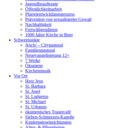
Jugendbeauftragte
Öffentlichkeitsarbeit
Pfarreientwicklungsprozess
Prävention von sexualisierter Gewalt
Nachhaltigkeit
Freiwilligendienst
1000 Jahre Kirche in Buer
Schwerpunkte
/kju:b/ – Citypastoral
Familienpastoral
Neuevangelisierung 12+
7 Werke
Ökumene
Kirchenmusik
Vor Ort
Herz Jesu
St. Barbara
St. Josef
St. Ludgerus
St. Michael
St. Urbanus
ökumenisches Trauercafé
Sieben-Schmerzen-Kapelle
Kindertageseinrichtungen
Alten- & Pflegeheime