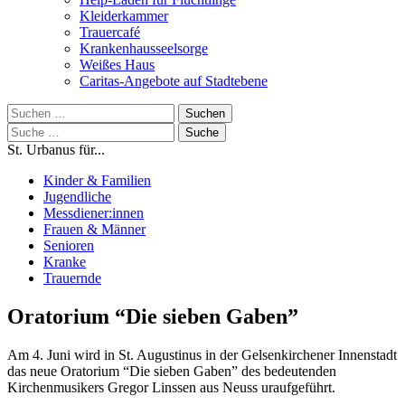
Kleiderkammer
Trauercafé
Krankenhausseelsorge
Weißes Haus
Caritas-Angebote auf Stadtebene
Suchen
nach:
Suche
nach:
St. Urbanus für...
Kinder & Familien
Jugendliche
Messdiener:innen
Frauen & Männer
Senioren
Kranke
Trauernde
Oratorium “Die sieben Gaben”
Am 4. Juni wird in St. Augustinus in der Gelsenkirchener Innenstadt
das neue Oratorium “Die sieben Gaben” des bedeutenden
Kirchenmusikers Gregor Linssen aus Neuss uraufgeführt.