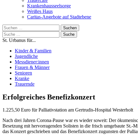
Trauercafé
Krankenhausseelsorge
Weißes Haus
Caritas-Angebote auf Stadtebene
Suchen
nach:
Suche
nach:
St. Urbanus für...
Kinder & Familien
Jugendliche
Messdiener:innen
Frauen & Männer
Senioren
Kranke
Trauernde
Erfolgreiches Benefizkonzert
1.225,50 Euro für Palliativstation am Gertrudis-Hospital Westerholt
Nach drei Jahren Corona-Pause war es wieder soweit: Der ökumenisc
Besetzung mit hervorragenden Solisten in die frisch umgebaute St.-M
das Konzert geschrieben und das Benefizkonzert zugunsten der Palliat