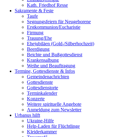
Kath. Friedhof Resse
Sakramente & Feste
Taufe
Segnungsfeiern für Neugeborene
Erstkommunion/Eucharistie
Firmung
Trauung/Ehe
Ehejubiläen (Gold-/Silberhochzeit)
Beerdigung
Beichte und Bußgottesdienst
Krankensalbung
Weihe und Beauftragung
Termine, Gottesdienste & Infos
Gemeindenachrichten
Gottesdienste
Gottesdienstorte
Terminkalender
Konzerte
Weitere spirituelle Angebote
Anmeldung zum Newsletter
Urbanus hilft
Ukraine-Hilfe
Help-Laden für Flüchtlinge
Kleiderkammer