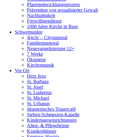
Pfarreientwicklungsprozess
Prävention von sexualisierter Gewalt
Nachhaltigkeit
Freiwilligendienst
1000 Jahre Kirche in Buer
Schwerpunkte
/kju:b/ – Citypastoral
Familienpastoral
Neuevangelisierung 12+
7 Werke
Ökumene
Kirchenmusik
Vor Ort
Herz Jesu
St. Barbara
St. Josef
St. Ludgerus
St. Michael
St. Urbanus
ökumenisches Trauercafé
Sieben-Schmerzen-Kapelle
Kindertageseinrichtungen
Alten- & Pflegeheime
Krankenhäuser
Emmaus-Hospiz