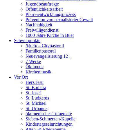
Jugendbeauftragte
Öffentlichkeitsarbeit
Pfarreientwicklungsprozess
Prävention von sexualisierter Gewalt
Nachhaltigkeit
Freiwilligendienst
1000 Jahre Kirche in Buer
Schwerpunkte
/kju:b/ – Citypastoral
Familienpastoral
Neuevangelisierung 12+
7 Werke
Ökumene
Kirchenmusik
Vor Ort
Herz Jesu
St. Barbara
St. Josef
St. Ludgerus
St. Michael
St. Urbanus
ökumenisches Trauercafé
Sieben-Schmerzen-Kapelle
Kindertageseinrichtungen
Alten- & Pflegeheime