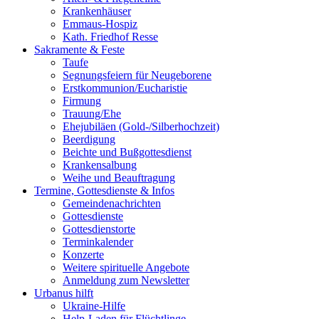
Krankenhäuser
Emmaus-Hospiz
Kath. Friedhof Resse
Sakramente & Feste
Taufe
Segnungsfeiern für Neugeborene
Erstkommunion/Eucharistie
Firmung
Trauung/Ehe
Ehejubiläen (Gold-/Silberhochzeit)
Beerdigung
Beichte und Bußgottesdienst
Krankensalbung
Weihe und Beauftragung
Termine, Gottesdienste & Infos
Gemeindenachrichten
Gottesdienste
Gottesdienstorte
Terminkalender
Konzerte
Weitere spirituelle Angebote
Anmeldung zum Newsletter
Urbanus hilft
Ukraine-Hilfe
Help-Laden für Flüchtlinge