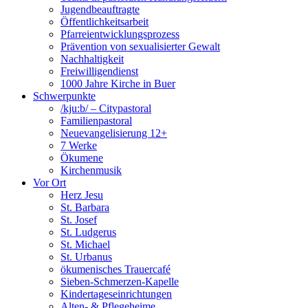
Jugendbeauftragte
Öffentlichkeitsarbeit
Pfarreientwicklungsprozess
Prävention von sexualisierter Gewalt
Nachhaltigkeit
Freiwilligendienst
1000 Jahre Kirche in Buer
Schwerpunkte
/kju:b/ – Citypastoral
Familienpastoral
Neuevangelisierung 12+
7 Werke
Ökumene
Kirchenmusik
Vor Ort
Herz Jesu
St. Barbara
St. Josef
St. Ludgerus
St. Michael
St. Urbanus
ökumenisches Trauercafé
Sieben-Schmerzen-Kapelle
Kindertageseinrichtungen
Alten- & Pflegeheime