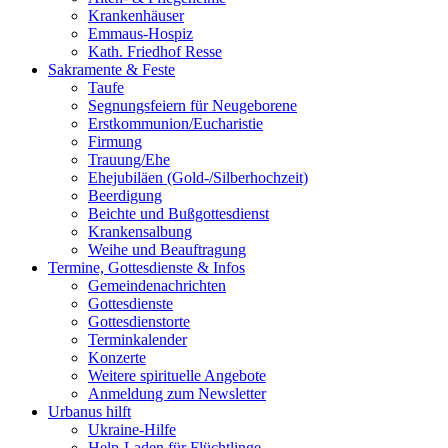
Krankenhäuser
Emmaus-Hospiz
Kath. Friedhof Resse
Sakramente & Feste
Taufe
Segnungsfeiern für Neugeborene
Erstkommunion/Eucharistie
Firmung
Trauung/Ehe
Ehejubiläen (Gold-/Silberhochzeit)
Beerdigung
Beichte und Bußgottesdienst
Krankensalbung
Weihe und Beauftragung
Termine, Gottesdienste & Infos
Gemeindenachrichten
Gottesdienste
Gottesdienstorte
Terminkalender
Konzerte
Weitere spirituelle Angebote
Anmeldung zum Newsletter
Urbanus hilft
Ukraine-Hilfe
Help-Laden für Flüchtlinge