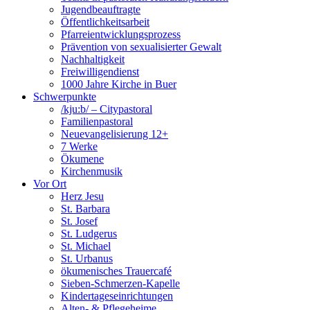
Jugendbeauftragte
Öffentlichkeitsarbeit
Pfarreientwicklungsprozess
Prävention von sexualisierter Gewalt
Nachhaltigkeit
Freiwilligendienst
1000 Jahre Kirche in Buer
Schwerpunkte
/kju:b/ – Citypastoral
Familienpastoral
Neuevangelisierung 12+
7 Werke
Ökumene
Kirchenmusik
Vor Ort
Herz Jesu
St. Barbara
St. Josef
St. Ludgerus
St. Michael
St. Urbanus
ökumenisches Trauercafé
Sieben-Schmerzen-Kapelle
Kindertageseinrichtungen
Alten- & Pflegeheime