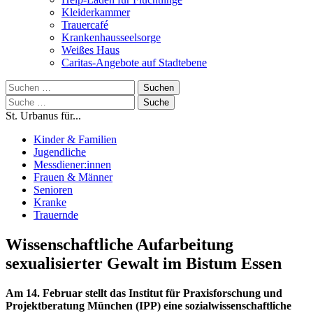
Kleiderkammer
Trauercafé
Krankenhausseelsorge
Weißes Haus
Caritas-Angebote auf Stadtebene
Suchen
nach:
Suche
nach:
St. Urbanus für...
Kinder & Familien
Jugendliche
Messdiener:innen
Frauen & Männer
Senioren
Kranke
Trauernde
Wissenschaftliche Aufarbeitung
sexualisierter Gewalt im Bistum Essen
Am 14. Februar stellt das Institut für Praxisforschung und
Projektberatung München (IPP) eine sozialwissenschaftliche