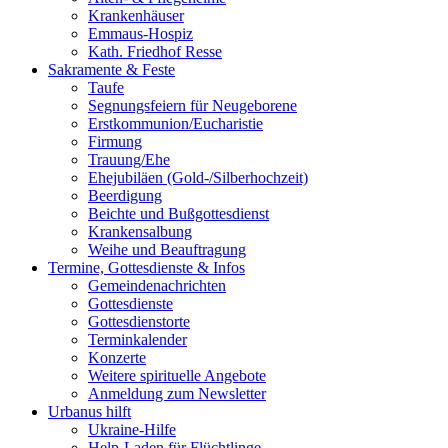
Krankenhäuser
Emmaus-Hospiz
Kath. Friedhof Resse
Sakramente & Feste
Taufe
Segnungsfeiern für Neugeborene
Erstkommunion/Eucharistie
Firmung
Trauung/Ehe
Ehejubiläen (Gold-/Silberhochzeit)
Beerdigung
Beichte und Bußgottesdienst
Krankensalbung
Weihe und Beauftragung
Termine, Gottesdienste & Infos
Gemeindenachrichten
Gottesdienste
Gottesdienstorte
Terminkalender
Konzerte
Weitere spirituelle Angebote
Anmeldung zum Newsletter
Urbanus hilft
Ukraine-Hilfe
Help-Laden für Flüchtlinge