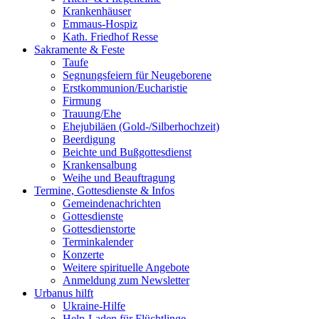
Krankenhäuser
Emmaus-Hospiz
Kath. Friedhof Resse
Sakramente & Feste
Taufe
Segnungsfeiern für Neugeborene
Erstkommunion/Eucharistie
Firmung
Trauung/Ehe
Ehejubiläen (Gold-/Silberhochzeit)
Beerdigung
Beichte und Bußgottesdienst
Krankensalbung
Weihe und Beauftragung
Termine, Gottesdienste & Infos
Gemeindenachrichten
Gottesdienste
Gottesdienstorte
Terminkalender
Konzerte
Weitere spirituelle Angebote
Anmeldung zum Newsletter
Urbanus hilft
Ukraine-Hilfe
Help-Laden für Flüchtlinge