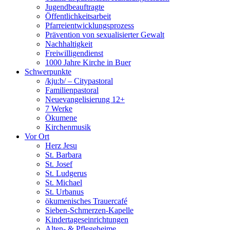
Jugendbeauftragte
Öffentlichkeitsarbeit
Pfarreientwicklungsprozess
Prävention von sexualisierter Gewalt
Nachhaltigkeit
Freiwilligendienst
1000 Jahre Kirche in Buer
Schwerpunkte
/kju:b/ – Citypastoral
Familienpastoral
Neuevangelisierung 12+
7 Werke
Ökumene
Kirchenmusik
Vor Ort
Herz Jesu
St. Barbara
St. Josef
St. Ludgerus
St. Michael
St. Urbanus
ökumenisches Trauercafé
Sieben-Schmerzen-Kapelle
Kindertageseinrichtungen
Alten- & Pflegeheime