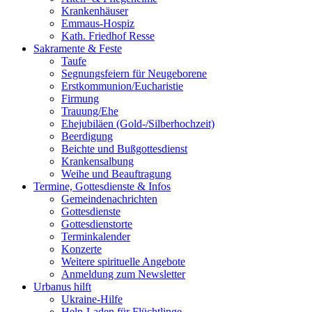
Krankenhäuser
Emmaus-Hospiz
Kath. Friedhof Resse
Sakramente & Feste
Taufe
Segnungsfeiern für Neugeborene
Erstkommunion/Eucharistie
Firmung
Trauung/Ehe
Ehejubiläen (Gold-/Silberhochzeit)
Beerdigung
Beichte und Bußgottesdienst
Krankensalbung
Weihe und Beauftragung
Termine, Gottesdienste & Infos
Gemeindenachrichten
Gottesdienste
Gottesdienstorte
Terminkalender
Konzerte
Weitere spirituelle Angebote
Anmeldung zum Newsletter
Urbanus hilft
Ukraine-Hilfe
Help-Laden für Flüchtlinge