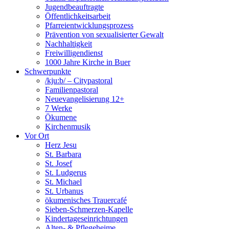
Jugendbeauftragte
Öffentlichkeitsarbeit
Pfarreientwicklungsprozess
Prävention von sexualisierter Gewalt
Nachhaltigkeit
Freiwilligendienst
1000 Jahre Kirche in Buer
Schwerpunkte
/kju:b/ – Citypastoral
Familienpastoral
Neuevangelisierung 12+
7 Werke
Ökumene
Kirchenmusik
Vor Ort
Herz Jesu
St. Barbara
St. Josef
St. Ludgerus
St. Michael
St. Urbanus
ökumenisches Trauercafé
Sieben-Schmerzen-Kapelle
Kindertageseinrichtungen
Alten- & Pflegeheime