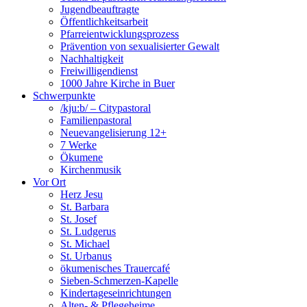
Jugendbeauftragte
Öffentlichkeitsarbeit
Pfarreientwicklungsprozess
Prävention von sexualisierter Gewalt
Nachhaltigkeit
Freiwilligendienst
1000 Jahre Kirche in Buer
Schwerpunkte
/kju:b/ – Citypastoral
Familienpastoral
Neuevangelisierung 12+
7 Werke
Ökumene
Kirchenmusik
Vor Ort
Herz Jesu
St. Barbara
St. Josef
St. Ludgerus
St. Michael
St. Urbanus
ökumenisches Trauercafé
Sieben-Schmerzen-Kapelle
Kindertageseinrichtungen
Alten- & Pflegeheime