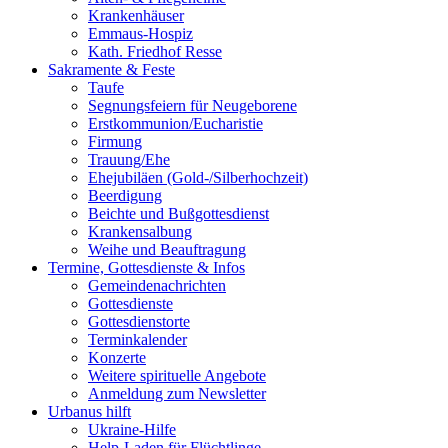
Krankenhäuser
Emmaus-Hospiz
Kath. Friedhof Resse
Sakramente & Feste
Taufe
Segnungsfeiern für Neugeborene
Erstkommunion/Eucharistie
Firmung
Trauung/Ehe
Ehejubiläen (Gold-/Silberhochzeit)
Beerdigung
Beichte und Bußgottesdienst
Krankensalbung
Weihe und Beauftragung
Termine, Gottesdienste & Infos
Gemeindenachrichten
Gottesdienste
Gottesdienstorte
Terminkalender
Konzerte
Weitere spirituelle Angebote
Anmeldung zum Newsletter
Urbanus hilft
Ukraine-Hilfe
Help-Laden für Flüchtlinge