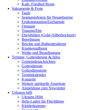
Kath. Friedhof Resse
Sakramente & Feste
Taufe
Segnungsfeiern für Neugeborene
Erstkommunion/Eucharistie
Firmung
Trauung/Ehe
Ehejubiläen (Gold-/Silberhochzeit)
Beerdigung
Beichte und Bußgottesdienst
Krankensalbung
Weihe und Beauftragung
Termine, Gottesdienste & Infos
Gemeindenachrichten
Gottesdienste
Gottesdienstorte
Terminkalender
Konzerte
Weitere spirituelle Angebote
Anmeldung zum Newsletter
Urbanus hilft
Ukraine-Hilfe
Help-Laden für Flüchtlinge
Kleiderkammer