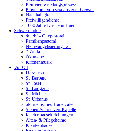
Pfarreientwicklungsprozess
Prävention von sexualisierter Gewalt
Nachhaltigkeit
Freiwilligendienst
1000 Jahre Kirche in Buer
Schwerpunkte
/kju:b/ – Citypastoral
Familienpastoral
Neuevangelisierung 12+
7 Werke
Ökumene
Kirchenmusik
Vor Ort
Herz Jesu
St. Barbara
St. Josef
St. Ludgerus
St. Michael
St. Urbanus
ökumenisches Trauercafé
Sieben-Schmerzen-Kapelle
Kindertageseinrichtungen
Alten- & Pflegeheime
Krankenhäuser
Emmaus-Hospiz