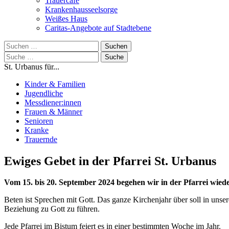
Trauercafé
Krankenhausseelsorge
Weißes Haus
Caritas-Angebote auf Stadtebene
Suchen
nach:
Suche
nach:
St. Urbanus für...
Kinder & Familien
Jugendliche
Messdiener:innen
Frauen & Männer
Senioren
Kranke
Trauernde
Ewiges Gebet in der Pfarrei St. Urbanus
Vom 15. bis 20. September 2024 begehen wir in der Pfarrei wiede
Beten ist Sprechen mit Gott. Das ganze Kirchenjahr über soll in uns
Beziehung zu Gott zu führen.
Jede Pfarrei im Bistum feiert es in einer bestimmten Woche im Jahr.