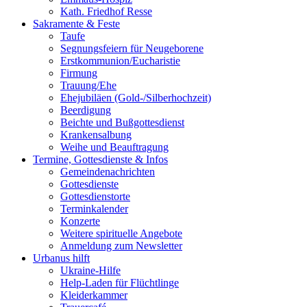
Kath. Friedhof Resse
Sakramente & Feste
Taufe
Segnungsfeiern für Neugeborene
Erstkommunion/Eucharistie
Firmung
Trauung/Ehe
Ehejubiläen (Gold-/Silberhochzeit)
Beerdigung
Beichte und Bußgottesdienst
Krankensalbung
Weihe und Beauftragung
Termine, Gottesdienste & Infos
Gemeindenachrichten
Gottesdienste
Gottesdienstorte
Terminkalender
Konzerte
Weitere spirituelle Angebote
Anmeldung zum Newsletter
Urbanus hilft
Ukraine-Hilfe
Help-Laden für Flüchtlinge
Kleiderkammer