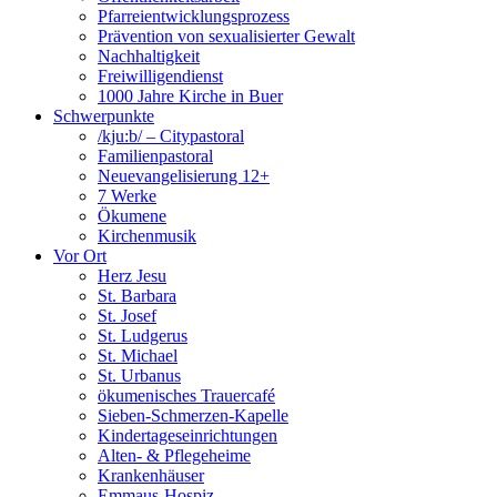
Pfarreientwicklungsprozess
Prävention von sexualisierter Gewalt
Nachhaltigkeit
Freiwilligendienst
1000 Jahre Kirche in Buer
Schwerpunkte
/kju:b/ – Citypastoral
Familienpastoral
Neuevangelisierung 12+
7 Werke
Ökumene
Kirchenmusik
Vor Ort
Herz Jesu
St. Barbara
St. Josef
St. Ludgerus
St. Michael
St. Urbanus
ökumenisches Trauercafé
Sieben-Schmerzen-Kapelle
Kindertageseinrichtungen
Alten- & Pflegeheime
Krankenhäuser
Emmaus-Hospiz