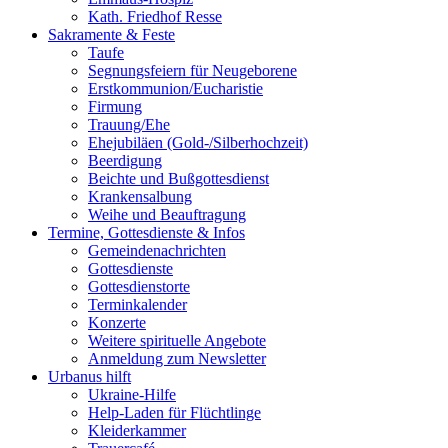
Kath. Friedhof Resse
Sakramente & Feste
Taufe
Segnungsfeiern für Neugeborene
Erstkommunion/Eucharistie
Firmung
Trauung/Ehe
Ehejubiläen (Gold-/Silberhochzeit)
Beerdigung
Beichte und Bußgottesdienst
Krankensalbung
Weihe und Beauftragung
Termine, Gottesdienste & Infos
Gemeindenachrichten
Gottesdienste
Gottesdienstorte
Terminkalender
Konzerte
Weitere spirituelle Angebote
Anmeldung zum Newsletter
Urbanus hilft
Ukraine-Hilfe
Help-Laden für Flüchtlinge
Kleiderkammer