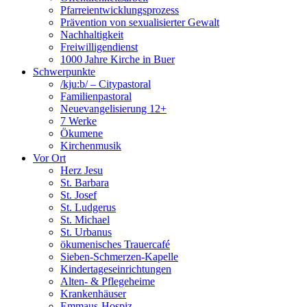
Pfarreientwicklungsprozess
Prävention von sexualisierter Gewalt
Nachhaltigkeit
Freiwilligendienst
1000 Jahre Kirche in Buer
Schwerpunkte
/kju:b/ – Citypastoral
Familienpastoral
Neuevangelisierung 12+
7 Werke
Ökumene
Kirchenmusik
Vor Ort
Herz Jesu
St. Barbara
St. Josef
St. Ludgerus
St. Michael
St. Urbanus
ökumenisches Trauercafé
Sieben-Schmerzen-Kapelle
Kindertageseinrichtungen
Alten- & Pflegeheime
Krankenhäuser
Emmaus-Hospiz