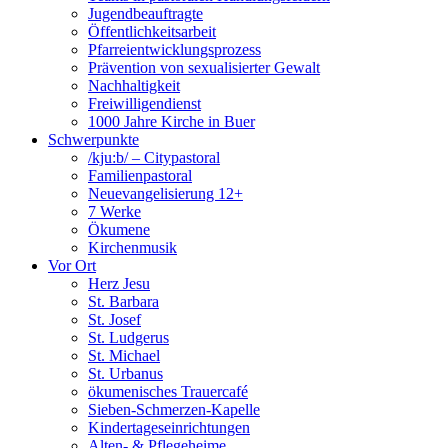
Jugendbeauftragte
Öffentlichkeitsarbeit
Pfarreientwicklungsprozess
Prävention von sexualisierter Gewalt
Nachhaltigkeit
Freiwilligendienst
1000 Jahre Kirche in Buer
Schwerpunkte
/kju:b/ – Citypastoral
Familienpastoral
Neuevangelisierung 12+
7 Werke
Ökumene
Kirchenmusik
Vor Ort
Herz Jesu
St. Barbara
St. Josef
St. Ludgerus
St. Michael
St. Urbanus
ökumenisches Trauercafé
Sieben-Schmerzen-Kapelle
Kindertageseinrichtungen
Alten- & Pflegeheime