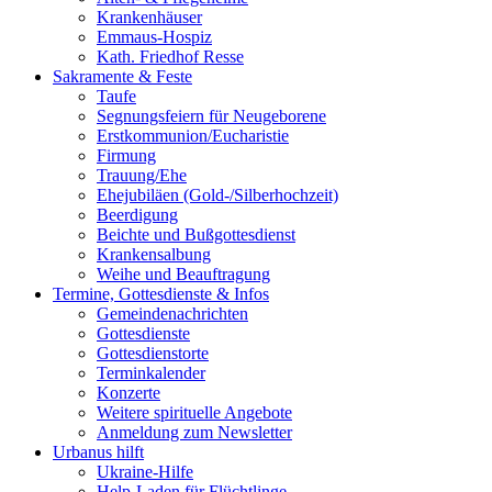
Krankenhäuser
Emmaus-Hospiz
Kath. Friedhof Resse
Sakramente & Feste
Taufe
Segnungsfeiern für Neugeborene
Erstkommunion/Eucharistie
Firmung
Trauung/Ehe
Ehejubiläen (Gold-/Silberhochzeit)
Beerdigung
Beichte und Bußgottesdienst
Krankensalbung
Weihe und Beauftragung
Termine, Gottesdienste & Infos
Gemeindenachrichten
Gottesdienste
Gottesdienstorte
Terminkalender
Konzerte
Weitere spirituelle Angebote
Anmeldung zum Newsletter
Urbanus hilft
Ukraine-Hilfe
Help-Laden für Flüchtlinge